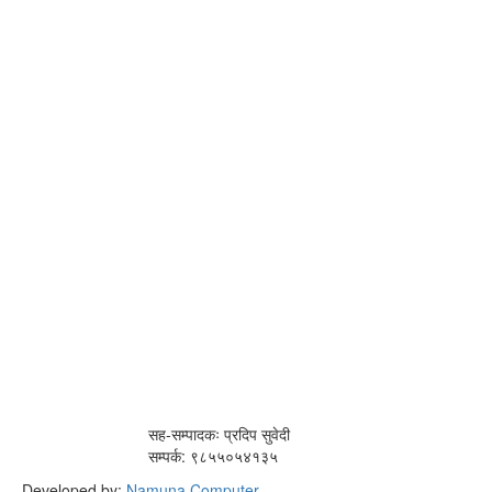
सह-सम्पादकः प्रदिप सुवेदी
सम्पर्क: ९८५५०५४१३५
Developed by:
Namuna Computer