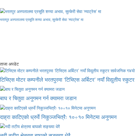
भरतपुर अस्पतालमा प्रसूति शय्या अभाव, सुत्केरी सेवा ‘म्याट्रेस’ मा
ताजा अपडेट
टिभिएस मोटर कम्पनीले भरतपुरमा ‘टिभिएस अर्बिटर’ नयाँ विद्युतीय स्कुट
बाघ र चितुवा अनुगमन गर्न क्यामरा जडान
दाह्रा काटिएको ध्रुर्वे निकुञ्जभित्रैः १०÷१० मिनेटमा अनुगमन
नदी तटीय क्षेत्रमा बाघको सङ्ख्या धेरै