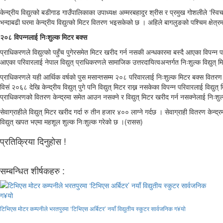
केन्द्रीय विद्युत्को बडीगाड गाउँपालिकाका उपाध्यक्ष अम्मरबहादुर श्रीस र प्रमुख गोशलीले ‘
भन्दाबढी घरमा केन्द्रीय विद्युत्को मिटर वितरण भइसकेको छ । अहिले बागलुङको पश्चिम क्षेत्
२०८ विपन्नलाई निःशुल्क मिटर बक्स
प्राधिकरणले विद्युत्को पहुँच पुगेरसमेत मिटर खरीद गर्न नसकी अन्धकारमा बस्दै आएका विपन्न 
आएका परिवारलाई नेपाल विद्युत् प्राधिकरणले सामाजिक उत्तरदायित्वअन्तर्गत निःशुल्क विद्यु
प्राधिकरणले यही आर्थिक वर्षको पुस मसान्तसम्म २०८ परिवारलाई निःशुल्क मिटर बक्स वितर
विसं २०६८ देखि केन्द्रीय विद्युत् पुगे पनि विद्युत् मिटर राख्न नसकेका विपन्न परिवारलाई विद्य
प्राधिकरणको वितरण केन्द्रमा समेत आउन नसक्ने र विद्युत् मिटर खरीद गर्न नसक्नेलाई निःश
सेवाग्राहीले विद्युत् मिटर खरीद गर्दा रु तीन हजार ४०० लाग्ने गर्दछ । सेवाग्राही वितरण केन
विद्युत् खपत भएमा महशूल शुल्क निःशुल्क गरेको छ ।(रासस)
प्रतिक्रिया दिनुहोस !
सम्बन्धित शीर्षकहरु :
टिभिएस मोटर कम्पनीले भरतपुरमा ‘टिभिएस अर्बिटर’ नयाँ विद्युतीय स्कुटर सार्वजनिक ग¥यो