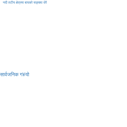
नदी तटीय क्षेत्रमा बाघको सङ्ख्या धेरै
र सार्वजनिक ग¥यो