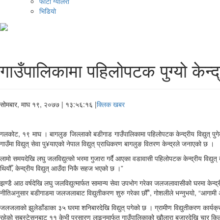
फोटो ग्यालरी
भिडियो
गाउँपालिकामा पहिलोपटक पुग्यो केन्द्र
सोमबार, माघ १९, २०७७
| १३:५६:१६ |
क्लिक खबर
गलकोट, १९ माघ । बागलुङ जिल्लाको बडीगाड गाउँपालिकामा पहिलोपटक केन्द्रीय विद्युत् पुगे
गाउँमा विद्युत् सेवा पु¥याएको नेपाल विद्युत् प्राधिकरण बागलुङ वितरण केन्द्रले जनाएको छ ।
लामो समयदेखि लघु जलविद्युत्को भरमा गुजारा गर्दै आएका वडावासी पहिलोपटक केन्द्रीय विद्युत् बल
थियौँ, केन्द्रीय विद्युत् आउँदा निकै सहज भएको छ ।”
झण्डै आठ वर्षदेखि लघु जलविद्युत्मार्फत सामान्य सेवा उपभोग गरेका जलजलावासीको घरमा केन्द्र
नीतिअनुसार बडीगाडमा जलजलाबाट विद्युतीकरण शुरु गरेका छौँ”, गोशलीले भन्नुभयो, “आगामी अ
जलजलाको झुलेडाँडाका ३५ घरमा शनिबारदेखि विद्युत् पगेको छ । ग्रामीण विद्युतीकरण कार्
रहेको सबस्टेसनबाट ११ केभी प्रसारण लाइनमार्फत गाउँपालिकाको खौलारा बजारदेखि चार किलोमि