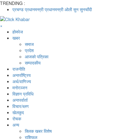
TRENDING :
प्रचण्ड
प्रधानमन्त्री
प्रधानमन्त्री ओली
सुन
सुनचाँदी
×
होमपेज
खबर
समाज
प्रदेश
आजको पत्रिका
सम्पादकीय
राजनीति
अन्तर्राष्ट्रिय
अर्थ/वाणिज्य
मनाेरञ्जन
विज्ञान प्रविधि
अन्तरर्वार्ता
विचार/ब्लग
खेलकुद
रोचक
अन्य
क्लिक खबर विशेष
राशिफल