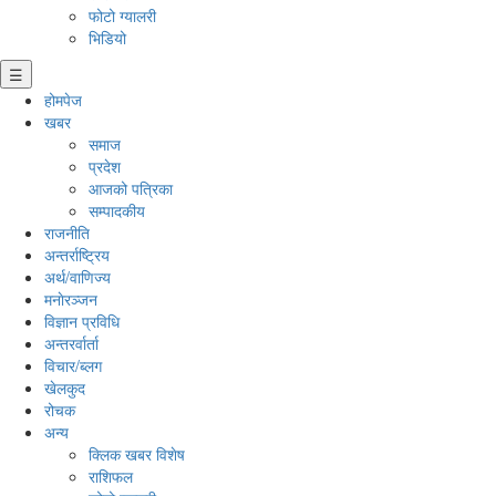
फोटो ग्यालरी
भिडियो
☰
होमपेज
खबर
समाज
प्रदेश
आजको पत्रिका
सम्पादकीय
राजनीति
अन्तर्राष्ट्रिय
अर्थ/वाणिज्य
मनाेरञ्जन
विज्ञान प्रविधि
अन्तरर्वार्ता
विचार/ब्लग
खेलकुद
रोचक
अन्य
क्लिक खबर विशेष
राशिफल