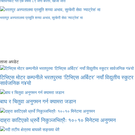
चितवनबाट गत एक वर्षमा ८९ जना बेपत्ता, खोजी जारी
भरतपुर अस्पतालमा प्रसूति शय्या अभाव, सुत्केरी सेवा ‘म्याट्रेस’ मा
ताजा अपडेट
टिभिएस मोटर कम्पनीले भरतपुरमा ‘टिभिएस अर्बिटर’ नयाँ विद्युतीय स्कुटर
सार्वजनिक ग¥यो
बाघ र चितुवा अनुगमन गर्न क्यामरा जडान
दाह्रा काटिएको ध्रुर्वे निकुञ्जभित्रैः १०÷१० मिनेटमा अनुगमन