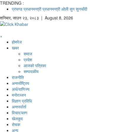
TRENDING :
प्रचण्ड
प्रधानमन्त्री
प्रधानमन्त्री ओली
सुन
सुनचाँदी
शनिबार
,
साउन
२३
,
२०८३
| August 8, 2026
×
होमपेज
खबर
समाज
प्रदेश
आजको पत्रिका
सम्पादकीय
राजनीति
अन्तर्राष्ट्रिय
अर्थ/वाणिज्य
मनाेरञ्जन
विज्ञान प्रविधि
अन्तरर्वार्ता
विचार/ब्लग
खेलकुद
रोचक
अन्य