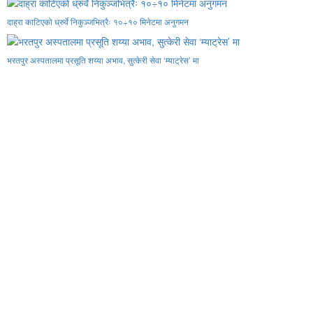
दाह्रा काटिएको ध्रुर्वे निकुञ्जभित्रैः १०÷१० मिनेटमा अनुगमन
भरतपुर अस्पतालमा प्रसूति शय्या अभाव, सुत्केरी सेवा ‘म्याट्रेस’ मा