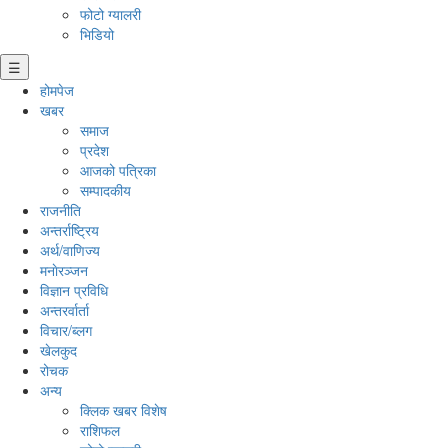
फोटो ग्यालरी
भिडियो
☰
होमपेज
खबर
समाज
प्रदेश
आजको पत्रिका
सम्पादकीय
राजनीति
अन्तर्राष्ट्रिय
अर्थ/वाणिज्य
मनाेरञ्जन
विज्ञान प्रविधि
अन्तरर्वार्ता
विचार/ब्लग
खेलकुद
रोचक
अन्य
क्लिक खबर विशेष
राशिफल