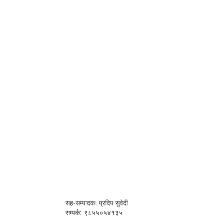
सह-सम्पादकः प्रदिप सुवेदी
सम्पर्क: ९८५५०५४१३५