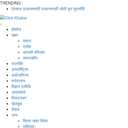
TRENDING :
प्रचण्ड
प्रधानमन्त्री
प्रधानमन्त्री ओली
सुन
सुनचाँदी
×
होमपेज
खबर
समाज
प्रदेश
आजको पत्रिका
सम्पादकीय
राजनीति
अन्तर्राष्ट्रिय
अर्थ/वाणिज्य
मनाेरञ्जन
विज्ञान प्रविधि
अन्तरर्वार्ता
विचार/ब्लग
खेलकुद
रोचक
अन्य
क्लिक खबर विशेष
राशिफल