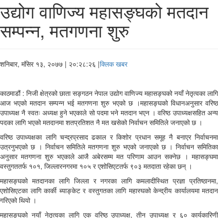
उद्योग वाणिज्य महासङ्घको मतदान
सम्पन्न, मतगणना शुरु
शनिबार, मंसिर १३, २०७७
| २०:२८:२६ |
क्लिक खबर
काठमाडौं : निजी क्षेत्रको छाता सङ्गठन नेपाल उद्योग वाणिज्य महासङ्घको नयाँ नेतृत्वका लागि
आज भएको मतदान सम्पन्न भई मतगणना शुरु भएको छ ।महासङ्घको विधानअनुसार वरिष्ठ
उपाध्यक्ष नै स्वतः अध्यक्ष हुने भएकाले सो पदमा भने मतदान भएन । वरिष्ठ उपाध्यक्षसहित अन्य
पदका लागि भएको मतदानमा शतप्रतिशत नै मत खसेको निर्वाचन समितिले जनाएको छ ।
वरिष्ठ उपाध्यक्षका लागि चन्द्रप्रसाद ढकाल र किशोर प्रधान समूह नै बनाएर निर्वाचनमा
उत्रनुभएको छ । निर्वाचन समितिले मतगणना शुरु भएको जनाएको छ । निर्वाचन समितिका
अनुसार मतगणना शुरु भएकाले आजै अबेरसम्म मत परिणाम आउन सक्नेछ । महासङ्घमा
वस्तुगततर्फ १०१, जिल्लारनगरमा १०५ र एशोसिएटतर्फ ९०३ मतदाता रहेका छन् ।
महासङ्घको मतदानका लागि जिल्ला र नगरका लागि कमलादीस्थित प्रज्ञा प्रतिष्ठानमा,
एशोसिएटका लागि कार्की ब्याङ्केट र वस्तुगतका लागि महास्घको केन्द्रीय कार्यालयमा मतदान
गरिएको थियो ।
महासङ्घको नयाँ नेतृत्वका लागि एक वरिष्ठ उपाध्यक्ष, तीन उपाध्यक्ष र ६० कार्यकारिणी