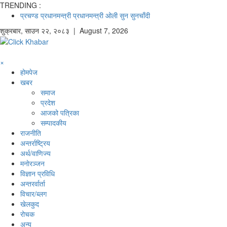
TRENDING :
प्रचण्ड
प्रधानमन्त्री
प्रधानमन्त्री ओली
सुन
सुनचाँदी
शुक्रबार
,
साउन
२२
,
२०८३
| August 7, 2026
×
होमपेज
खबर
समाज
प्रदेश
आजको पत्रिका
सम्पादकीय
राजनीति
अन्तर्राष्ट्रिय
अर्थ/वाणिज्य
मनाेरञ्जन
विज्ञान प्रविधि
अन्तरर्वार्ता
विचार/ब्लग
खेलकुद
रोचक
अन्य