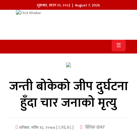
शुक्रबार
,
साउन
२२
,
२०८३
| August 7, 2026
होमपेज
खबर
☰
समाज
प्रदेश
जन्ती बोकेको जीप दुर्घटना
आजको
पत्रिका
हुँदा चार जनाको मृत्यु
सम्पादकीय
राजनीति
| ८:१६:४८ |
क्लिक खबर
शनिबार, मंसिर १३, २०७७
अन्तर्राष्ट्रिय