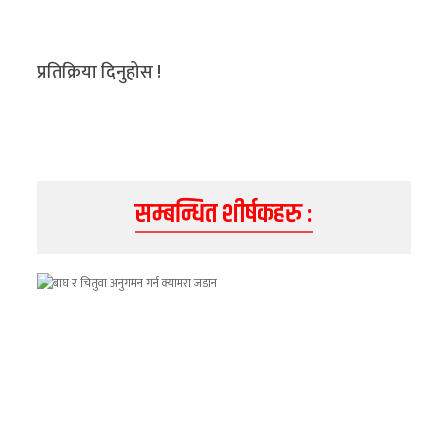
अन्य
क्लिक
प्रतिक्रिया दिनुहोस !
खबर
विशेष
राशिफल
सम्बन्धित शीर्षकहरु :
फोटो
ग्यालरी
भिडियो