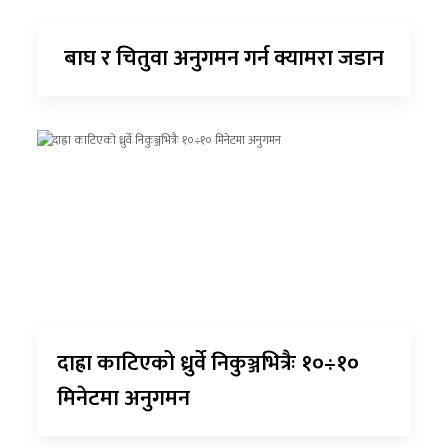
बाघ र चितुवा अनुगमन गर्न क्यामरा जडान
दाह्रा काटिएको ध्रुर्वे निकुञ्जभित्रैः १०÷१०
मिनेटमा अनुगमन