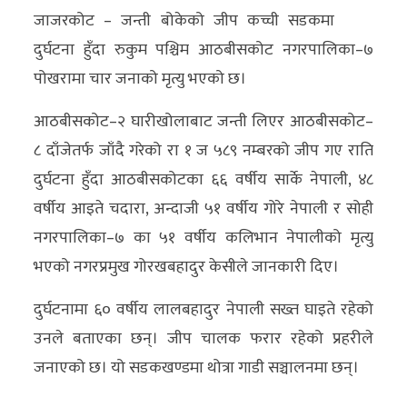
जाजरकोट – जन्ती बोकेको जीप कच्ची सडकमा
अर्थ/
दुर्घटना हुँदा रुकुम पश्चिम आठबीसकोट नगरपालिका–७
वाणिज्य
पोखरामा चार जनाको मृत्यु भएको छ।
मनाेरञ्जन
आठबीसकोट–२ घारीखोलाबाट जन्ती लिएर आठबीसकोट–
८ दाँजेतर्फ जाँदै गरेको रा १ ज ५८९ नम्बरको जीप गए राति
विज्ञान
दुर्घटना हुँदा आठबीसकोटका ६६ वर्षीय सार्के नेपाली, ४८
प्रविधि
वर्षीय आइते चदारा, अन्दाजी ५१ वर्षीय गोरे नेपाली र सोही
अन्तरर्वार्ता
नगरपालिका–७ का ५१ वर्षीय कलिभान नेपालीको मृत्यु
भएको नगरप्रमुख गोरखबहादुर केसीले जानकारी दिए।
विचार/
ब्लग
दुर्घटनामा ६० वर्षीय लालबहादुर नेपाली सख्त घाइते रहेको
उनले बताएका छन्। जीप चालक फरार रहेको प्रहरीले
खेलकुद
जनाएको छ। यो सडकखण्डमा थोत्रा गाडी सञ्चालनमा छन्।
रोचक