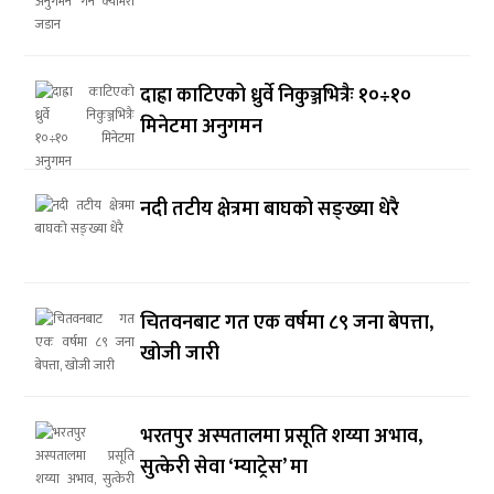
दाह्रा काटिएको ध्रुर्वे निकुञ्जभित्रैः १०÷१०
मिनेटमा अनुगमन
नदी तटीय क्षेत्रमा बाघको सङ्ख्या धेरै
चितवनबाट गत एक वर्षमा ८९ जना बेपत्ता,
खोजी जारी
भरतपुर अस्पतालमा प्रसूति शय्या अभाव,
सुत्केरी सेवा ‘म्याट्रेस’ मा