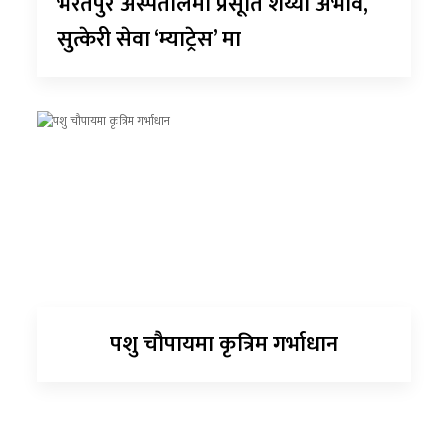
भरतपुर अस्पतालमा प्रसूति शय्या अभाव,
सुत्केरी सेवा ‘म्याट्रेस’ मा
पशु चौपायमा कृत्रिम गर्भाधान