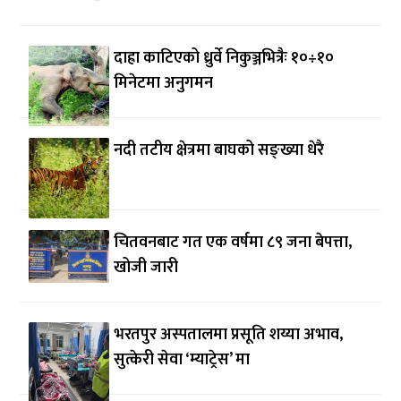
दाह्रा काटिएको ध्रुर्वे निकुञ्जभित्रैः १०÷१०
मिनेटमा अनुगमन
नदी तटीय क्षेत्रमा बाघको सङ्ख्या धेरै
चितवनबाट गत एक वर्षमा ८९ जना बेपत्ता,
खोजी जारी
भरतपुर अस्पतालमा प्रसूति शय्या अभाव,
सुत्केरी सेवा ‘म्याट्रेस’ मा