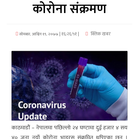
कोरोना संक्रमण
अर्थ/
वाणिज्य
| १६:२६:५१ |
क्लिक खबर
सोमबार, आश्विन १९, २०७७
मनाेरञ्जन
विज्ञान
प्रविधि
अन्तरर्वार्ता
विचार/
ब्लग
खेलकुद
काठमाडौं – नेपालमा पछिल्लो २४ घण्टामा दुई हजार ४ सय
रोचक
४० जना नयाँ कोरोना भाइरस संक्रमित थपिएका छन् ।