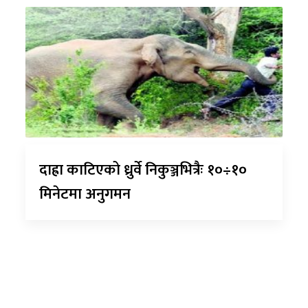
दाह्रा काटिएको ध्रुर्वे निकुञ्जभित्रैः १०÷१०
मिनेटमा अनुगमन