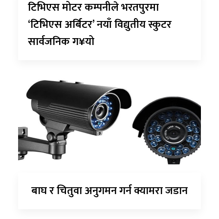
टिभिएस मोटर कम्पनीले भरतपुरमा
‘टिभिएस अर्बिटर’ नयाँ विद्युतीय स्कुटर
सार्वजनिक ग¥यो
बाघ र चितुवा अनुगमन गर्न क्यामरा जडान