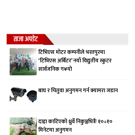
ताजा अपडेट
टिभिएस मोटर कम्पनीले भरतपुरमा
‘टिभिएस अर्बिटर’ नयाँ विद्युतीय स्कुटर
सार्वजनिक ग¥यो
बाघ र चितुवा अनुगमन गर्न क्यामरा जडान
दाह्रा काटिएको ध्रुर्वे निकुञ्जभित्रैः १०÷१०
मिनेटमा अनुगमन