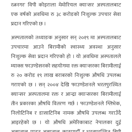
रत्ननगरः विपी कोइराला मेमोरियल क्यान्सर अस्पतालबाट
अन्य
एक वर्षको अवधिमा रु ३८ करोडको निःशुल्क उपचार सेवा
क्लिक
प्रदान गरिएको छ ।
खबर
अस्पतालको तथ्याङक अनुसार सन् २०१९ मा अस्पतालबाट
विशेष
उपचारमा आउने बिरामीको स्वास्थ्य अवस्था अनुसार
राशिफल
निःशुल्क सेवा प्रदान गरिएको हो । यो अवधिमा अस्पतालले
म्याक्स फाउण्डेसनको सहयोगमा रक्त क्यान्सरका बिरामीलाई
फोटो
रु २० करोड १९ लाख बराबरको निःशुल्क औषधि उपलब्ध
ग्यालरी
गराएको छ । सन् २००४ देखि फाउण्डेशनले भरतपुरस्थित
भिडियो
क्यान्सर अस्पतालमा रक्त र आन्द्रा क्यान्सरका बिरामीलाई
तीन प्रकारका औषधि वितरण गर्छ । फाउण्डेशनले ग्लिभेक,
निलोटिनिब र डासाटिनिब नामक औषधि उपलब्ध गराउँदै
आइरहेको छ । यो औषधि अमेरिकाबाट नेपालका दुई