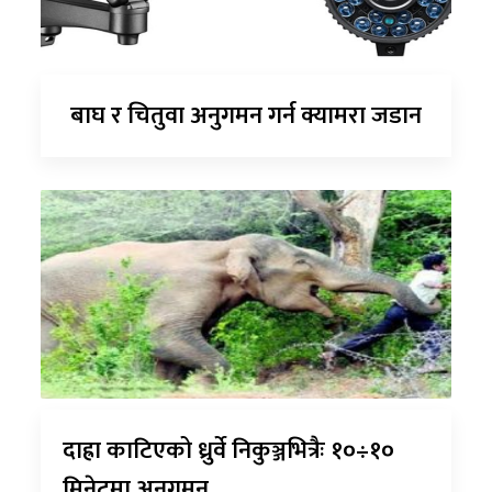
बाघ र चितुवा अनुगमन गर्न क्यामरा जडान
दाह्रा काटिएको ध्रुर्वे निकुञ्जभित्रैः १०÷१०
मिनेटमा अनुगमन