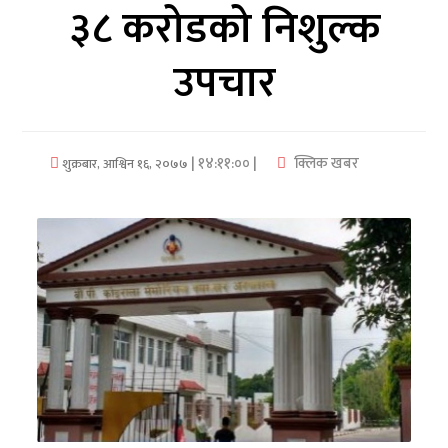
३८ करोडको निशुल्क
अर्थ/
उपचार
वाणिज्य
मनाेरञ्जन
| १४:११:०० |
क्लिक खबर
शुक्रबार, आश्विन १६, २०७७
विज्ञान
प्रविधि
अन्तरर्वार्ता
विचार/
ब्लग
खेलकुद
रोचक