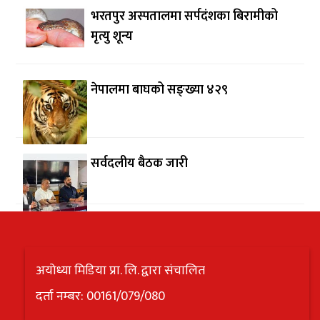
भरतपुर अस्पतालमा सर्पदंशका बिरामीको
मृत्यु शून्य
नेपालमा बाघको सङ्ख्या ४२९
सर्वदलीय बैठक जारी
अयोध्या मिडिया प्रा. लि. द्वारा संचालित
दर्ता नम्बर: 00161/079/080