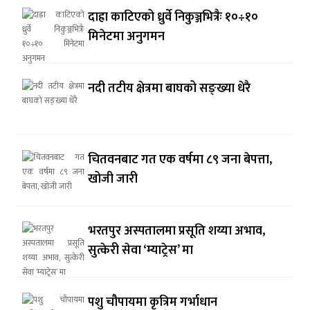
दाह्रा काटिएको ध्रुर्वे निकुञ्जभित्रैः १०÷१०
मिनेटमा अनुगमन
नदी तटीय क्षेत्रमा बाघको सङ्ख्या धेरै
चितवनबाट गत एक वर्षमा ८९ जना बेपत्ता,
खोजी जारी
भरतपुर अस्पतालमा प्रसूति शय्या अभाव,
सुत्केरी सेवा ‘म्याट्रेस’ मा
पशु चौपायमा कृत्रिम गर्भाधान