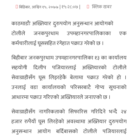
| १५:२८:०७ |
क्लिक खबर
बिहिबार, आश्विन १५, २०७७
अर्थ/
वाणिज्य
काठमाडौः अख्तियार दुरुपयोग अनुसन्धान आयोगको
टोलीले जनकपुरधाम उपमहानगरपालिकाका एक
मनाेरञ्जन
कर्मचारीलाई घूससहित रंगेहात पक्राउ गरेको छ ।
विज्ञान
बिहीबार जनकपुरधाम उपमहानगरपालिका १३ का कार्यालय
प्रविधि
सहयोगी दिलीप पजियारलाई अख्तियारको टोलीले
अन्तरर्वार्ता
सेवाग्राहीसँग घूस लिइरहेकै बेलामा पक्राउ गरेको हो ।
उनलाई वडा कार्यालयको परिसरबाटै गोप्य सूचनाको
विचार/
आधारमा पक्राउ गरिएको अख्तियारले जनाएको छ ।
ब्लग
सेवाग्राहीसँग नागरिकताको सिफारिस गरिदिने भन्दै २४
खेलकुद
हजार रुपैयाँ घूस लिरहेको अवस्थामा अख्तियार दुरुपयोग
रोचक
अनुसन्धान आयोग बर्दिबासको टोलीले पजियारलाई