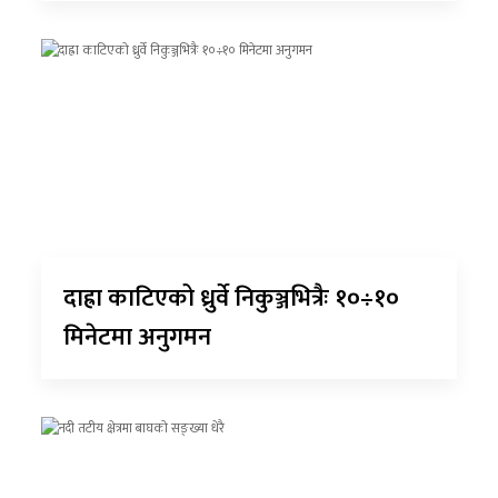
दाह्रा काटिएको ध्रुर्वे निकुञ्जभित्रैः १०÷१०
मिनेटमा अनुगमन