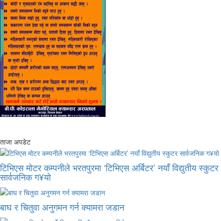
ताजा अपडेट
टिभिएस मोटर कम्पनीले भरतपुरमा ‘टिभिएस अर्बिटर’ नयाँ विद्युतीय स्कुटर
सार्वजनिक ग¥यो
बाघ र चितुवा अनुगमन गर्न क्यामरा जडान