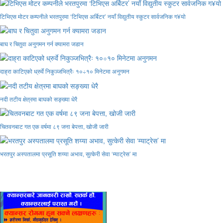
टिभिएस मोटर कम्पनीले भरतपुरमा ‘टिभिएस अर्बिटर’ नयाँ विद्युतीय स्कुटर सार्वजनिक ग¥यो
बाघ र चितुवा अनुगमन गर्न क्यामरा जडान
दाह्रा काटिएको ध्रुर्वे निकुञ्जभित्रैः १०÷१० मिनेटमा अनुगमन
नदी तटीय क्षेत्रमा बाघको सङ्ख्या धेरै
चितवनबाट गत एक वर्षमा ८९ जना बेपत्ता, खोजी जारी
भरतपुर अस्पतालमा प्रसूति शय्या अभाव, सुत्केरी सेवा ‘म्याट्रेस’ मा