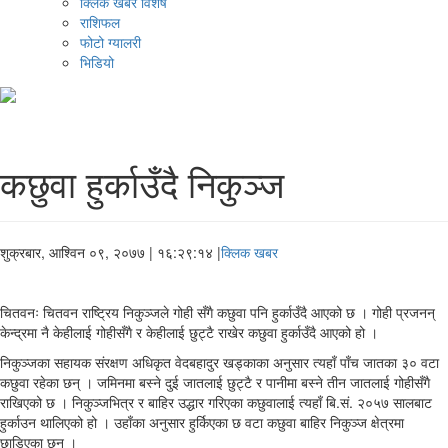
क्लिक खबर विशेष
राशिफल
फोटो ग्यालरी
भिडियो
कछुवा हुर्काउँदै निकुञ्ज
शुक्रबार, आश्विन ०९, २०७७
| १६:२९:१४ |
क्लिक खबर
चितवनः चितवन राष्ट्रिय निकुञ्जले गोही सँगै कछुवा पनि हुर्काउँदै आएको छ । गोही प्रजनन्
केन्द्रमा नै केहीलाई गोहीसँगै र केहीलाई छुट्टै राखेर कछुवा हुर्काउँदै आएको हो ।
निकुञ्जका सहायक संरक्षण अधिकृत वेदबहादुर खड्काका अनुसार त्यहाँ पाँच जातका ३० वटा
कछुवा रहेका छन् । जमिनमा बस्ने दुई जातलाई छुट्टै र पानीमा बस्ने तीन जातलाई गोहीसँगै
राखिएको छ । निकुञ्जभित्र र बाहिर उद्धार गरिएका कछुवालाई त्यहाँ बि.सं. २०५७ सालबाट
हुर्काउन थालिएको हो । उहाँका अनुसार हुर्किएका छ वटा कछुवा बाहिर निकुञ्ज क्षेत्रमा
छाडिएका छन् ।