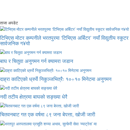
ताजा अपडेट
टिभिएस मोटर कम्पनीले भरतपुरमा ‘टिभिएस अर्बिटर’ नयाँ विद्युतीय स्कुटर
सार्वजनिक ग¥यो
बाघ र चितुवा अनुगमन गर्न क्यामरा जडान
दाह्रा काटिएको ध्रुर्वे निकुञ्जभित्रैः १०÷१० मिनेटमा अनुगमन
नदी तटीय क्षेत्रमा बाघको सङ्ख्या धेरै
चितवनबाट गत एक वर्षमा ८९ जना बेपत्ता, खोजी जारी