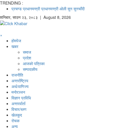
TRENDING :
प्रचण्ड
प्रधानमन्त्री
प्रधानमन्त्री ओली
सुन
सुनचाँदी
शनिबार
,
साउन
२३
,
२०८३
| August 8, 2026
×
होमपेज
खबर
समाज
प्रदेश
आजको पत्रिका
सम्पादकीय
राजनीति
अन्तर्राष्ट्रिय
अर्थ/वाणिज्य
मनाेरञ्जन
विज्ञान प्रविधि
अन्तरर्वार्ता
विचार/ब्लग
खेलकुद
रोचक
अन्य