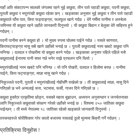
यहाँ अति संकटापन्न सालको जंगलमा रहने भुई कछुवा, तीन पाते पहाडी कछुवा, पदनी कछुवा,
पुतली कछुवा र मयुरपंखी कछुवा रहेका छन् । खड्काका अनुसार भुई कछुवा र तीन पाते पहाडी
कछुवाले घाँस पात, किरा फड्याङ्ग्रा, फलफूल खाने गर्दछ । धेरै गर्मीमा पानीमा र अरुबेला
जमिनमा यी कछुवा रहने उहाँले जानकारी दिनुभयो । यी कछुवा बिहान र बेलुका धेरै सक्रिय हुने
गर्दछन् ।
पदनी पानीमा बस्ने कछुवा हो । यो मुख्य रुपमा घोलमा पाईने गर्दछ । यसले सागपात,
किराफट्याङ्ग्रा मासु सबै खाने उहाँको भनाई छ । पुतली कछुवालाई नरम खबटे कछुवा पनि
भनिन्छ । दलदल र पोखरीमा यो कछुवा बस्ने गर्दछ । खड्काका अनुसार पहिले पहिले यसै
कछुवालाई ईनारमा पानी सफा गर्छ भनेर राख्ने प्रचलन पनि थियो ।
मयुरपंखीलाई नरम खबटे पनि भनिन्छ । यो पनि पोखरी, दलदल र हिलोमा बस्छ । पानीमा
पाईने, किरा फट्याङ्ग्रा, माछा मासु खाने गर्दछ ।
निकुञ्जले पदनी, पुतली र मयुरपंखीलाई गोहीसँगै राखेको छ । ती कछुवालाई माछा, मासु दिने
गरिएको छ भने अन्यलाई चना, भटमास, फर्सी, गाजर दिने गरिएको छ ।
कछुवा हुर्काएर प्रकृतिमा छोड्न, यसको महत्व बुझाउन, अध्ययन अनुसन्धान र जनचेतनाका
लागि निकुञ्जले कछुवाको संरक्षण गरेको उहाँको भनाई छ । विश्वमा २५० जातिका कछुवा
पाईन्छन् । ती मध्ये नेपालमा १८ जातिका रहेको खड्काले जानकारी दिनुभयो ।
तस्करहरुले चोरीशिकार गरेर कालो बजारमा यसलाई ठूलो मूल्यमा बिक्री गर्ने गर्दछन् ।
प्रतिक्रिया दिनुहोस !