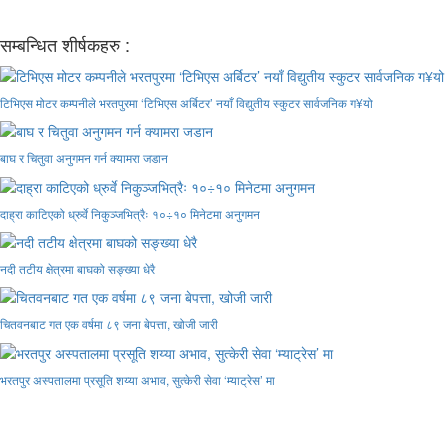
सम्बन्धित शीर्षकहरु :
टिभिएस मोटर कम्पनीले भरतपुरमा ‘टिभिएस अर्बिटर’ नयाँ विद्युतीय स्कुटर सार्वजनिक ग¥यो
बाघ र चितुवा अनुगमन गर्न क्यामरा जडान
दाह्रा काटिएको ध्रुर्वे निकुञ्जभित्रैः १०÷१० मिनेटमा अनुगमन
नदी तटीय क्षेत्रमा बाघको सङ्ख्या धेरै
चितवनबाट गत एक वर्षमा ८९ जना बेपत्ता, खोजी जारी
भरतपुर अस्पतालमा प्रसूति शय्या अभाव, सुत्केरी सेवा ‘म्याट्रेस’ मा