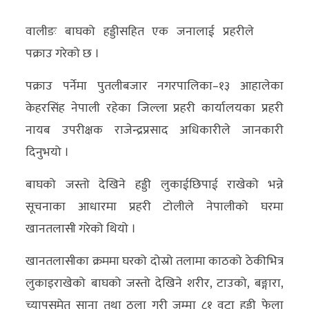
अर्थ/
वालीङः बाघको हड्डीसहित एक जनालाई प्रहरीले
वाणिज्य
पक्राउ गरेको छ ।
मनाेरञ्जन
पक्राउ पर्नेमा पुतलीबजार नगरपालिका–१३ आहालेका
केहरसिंह नेपाली रहेका जिल्ला प्रहरी कार्यालयका प्रहरी
विज्ञान
नायब उपरीक्षक राजेन्द्रप्रसाद अधिकारीले जानकारी
प्रविधि
दिनुभयो ।
अन्तरर्वार्ता
बाघको जस्तो देखिने हड्डी लुकाईछिपाई राखेको भन्ने
विचार/
सूचनाका आधारमा प्रहरी टोलीले नेपालीको घरमा
ब्लग
खानतलासी गरेको थियो ।
खेलकुद
खानतलासीका क्रममा घरको दोस्रो तलामा काठको ठेकीभित्र
लुकाइराखेको बाघको जस्तो देखिने शरीर, टाउको, बङ्गारा,
रोचक
च्यापुसमेत साना तथा ठूला गरी जम्मा ८१ वटा हड्डी फेला