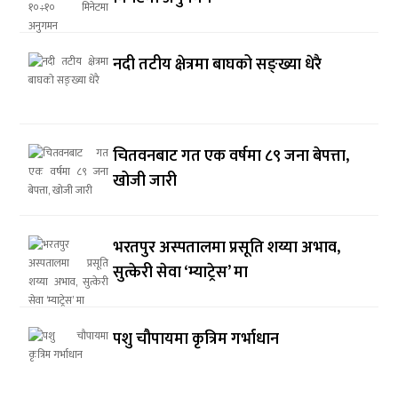
नदी तटीय क्षेत्रमा बाघको सङ्ख्या धेरै
चितवनबाट गत एक वर्षमा ८९ जना बेपत्ता,
खोजी जारी
भरतपुर अस्पतालमा प्रसूति शय्या अभाव,
सुत्केरी सेवा ‘म्याट्रेस’ मा
पशु चौपायमा कृत्रिम गर्भाधान