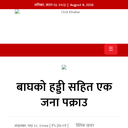
शनिबार
,
साउन
२३
,
२०८३
| August 8, 2026
होमपेज
खबर
☰
समाज
प्रदेश
आजको
बाघको हड्डी सहित एक
पत्रिका
जना पक्राउ
सम्पादकीय
राजनीति
| १५:३७:०१ |
क्लिक खबर
अन्तर्राष्ट्रिय
आइतबार, भाद्र २८, २०७७