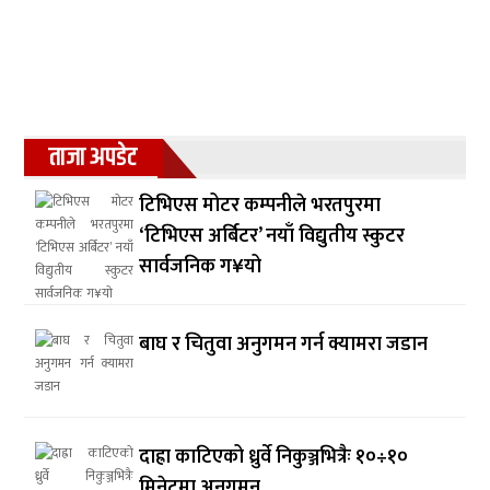
ताजा अपडेट
टिभिएस मोटर कम्पनीले भरतपुरमा
‘टिभिएस अर्बिटर’ नयाँ विद्युतीय स्कुटर
सार्वजनिक ग¥यो
बाघ र चितुवा अनुगमन गर्न क्यामरा जडान
दाह्रा काटिएको ध्रुर्वे निकुञ्जभित्रैः १०÷१०
मिनेटमा अनुगमन