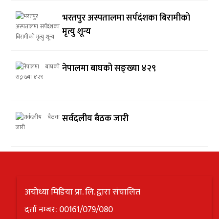
भरतपुर अस्पतालमा सर्पदंशका बिरामीको
मृत्यु शून्य
नेपालमा बाघको सङ्ख्या ४२९
सर्वदलीय बैठक जारी
अयोध्या मिडिया प्रा. लि. द्वारा संचालित
दर्ता नम्बर: 00161/079/080