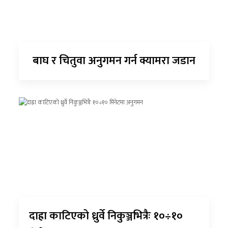
बाघ र चितुवा अनुगमन गर्न क्यामरा जडान
दाह्रा काटिएको ध्रुर्वे निकुञ्जभित्रैः १०÷१०