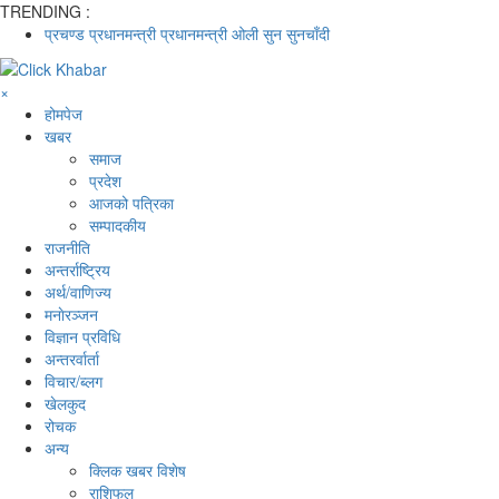
TRENDING :
प्रचण्ड
प्रधानमन्त्री
प्रधानमन्त्री ओली
सुन
सुनचाँदी
×
होमपेज
खबर
समाज
प्रदेश
आजको पत्रिका
सम्पादकीय
राजनीति
अन्तर्राष्ट्रिय
अर्थ/वाणिज्य
मनाेरञ्जन
विज्ञान प्रविधि
अन्तरर्वार्ता
विचार/ब्लग
खेलकुद
रोचक
अन्य
क्लिक खबर विशेष
राशिफल