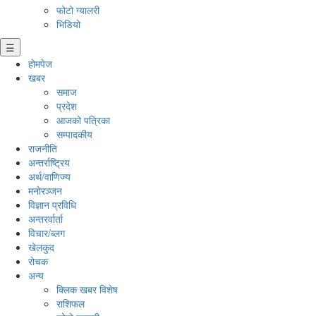
फोटो ग्यालरी
भिडियो
☰
होमपेज
खबर
समाज
प्रदेश
आजको पत्रिका
सम्पादकीय
राजनीति
अन्तर्राष्ट्रिय
अर्थ/वाणिज्य
मनाेरञ्जन
विज्ञान प्रविधि
अन्तरर्वार्ता
विचार/ब्लग
खेलकुद
रोचक
अन्य
क्लिक खबर विशेष
राशिफल