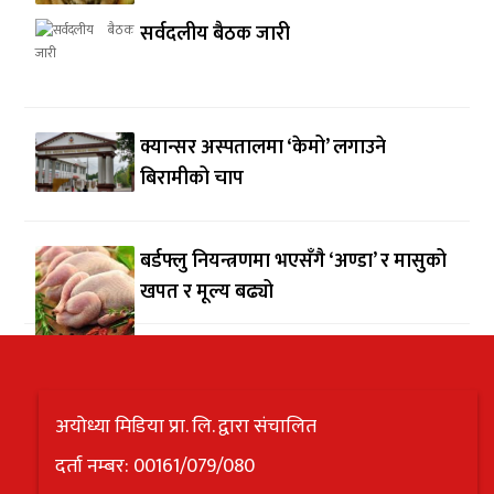
सर्वदलीय बैठक जारी
क्यान्सर अस्पतालमा ‘केमो’ लगाउने
बिरामीको चाप
बर्डफ्लु नियन्त्रणमा भएसँगै ‘अण्डा’ र मासुको
खपत र मूल्य बढ्यो
अयोध्या मिडिया प्रा. लि. द्वारा संचालित
दर्ता नम्बर: 00161/079/080