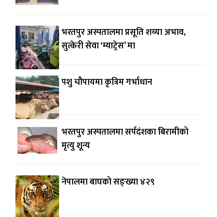
भरतपुर अस्पतालमा प्रसूति शय्या अभाव,
सुत्केरी सेवा ‘म्याट्रेस’ मा
पशु चौपायमा कृत्रिम गर्भाधान
भरतपुर अस्पतालमा सर्पदंशका बिरामीको
मृत्यु शून्य
नेपालमा बाघको सङ्ख्या ४२९