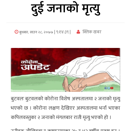
दुई जनाको मृत्यु
अर्थ/
वाणिज्य
| ९:१४:३९ |
क्लिक खबर
बुधबार, साउन २८, २०७७
मनाेरञ्जन
विज्ञान
प्रविधि
अन्तरर्वार्ता
विचार/
ब्लग
बुटवलः बुटवलको कोरोना विशेष अस्पतालमा २ जनाको मृत्यु
भएको छ । कोरोना लक्षण देखिएर अस्पतालमा भर्ना भएका
खेलकुद
कपिलवस्तुका २ जनाको मंगलबार राती मृत्यु भएको हो ।
रोचक