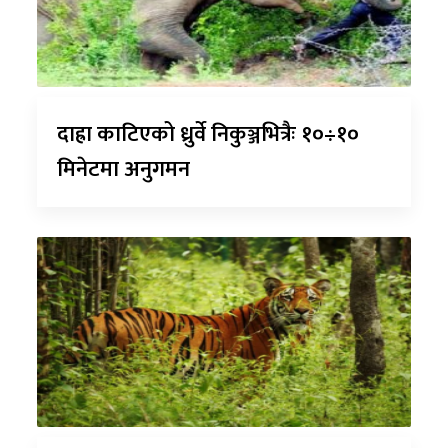
दाह्रा काटिएको ध्रुर्वे निकुञ्जभित्रैः १०÷१०
मिनेटमा अनुगमन