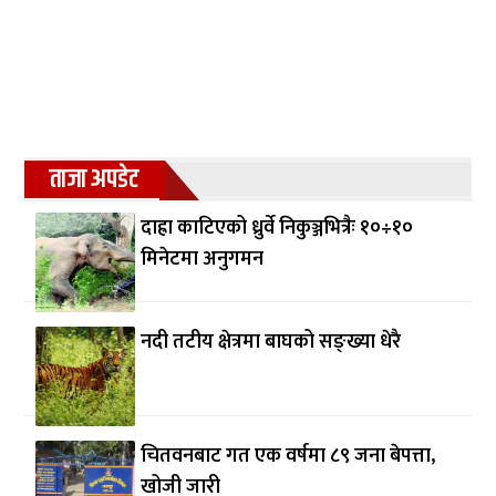
ताजा अपडेट
दाह्रा काटिएको ध्रुर्वे निकुञ्जभित्रैः १०÷१०
मिनेटमा अनुगमन
नदी तटीय क्षेत्रमा बाघको सङ्ख्या धेरै
चितवनबाट गत एक वर्षमा ८९ जना बेपत्ता,
खोजी जारी