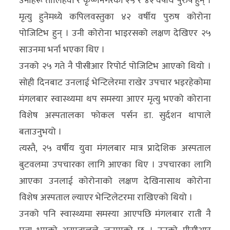
उनीहरू तौलिहवा र कृष्णनगरका २५ र ४२ वर्षीय पुरुष हुन् ।
अन्य
मृत्यु हुनेमध्ये कपिलवस्तुका ४२ वर्षीय पुरुष कोरोना
पोजिटिभ हुन् । उनी कोरोना भाइरसको लक्षण देखिएर २५
क्लिक
साउनमा भर्ना भएका थिए ।
खबर
उनको २५ गते नै पीसीआर रिपोर्ट पोजिटिभ आएको थियो ।
विशेष
सोही दिनबाट उनलाई भेन्टिलेरमा राखेर उपचार भइरहेकोमा
राशिफल
मंगलबार स्वास्थ्यमा थप समस्या आएर मृत्यु भएको कोराना
विशेष अस्पतालका फोकल पर्सन डा. सुर्दशन थापाले
फोटो
बताउनुभयो ।
ग्यालरी
त्यस्तै, २५ वर्षीय युवा मंगलबार मात्र प्रादेशिक अस्पताल
भिडियो
बुटवलमा उपचारका लागि आएका थिए । उपचारका लागि
आएका उनलाई कोरोनाको लक्षण देखिनासाथ कोरोना
विशेष अस्पताल ल्याएर भेन्टिलेटरमा राखिएको थियो ।
उनको पनि स्वास्थ्यमा समस्या आएपछि मंगलबार राती नै