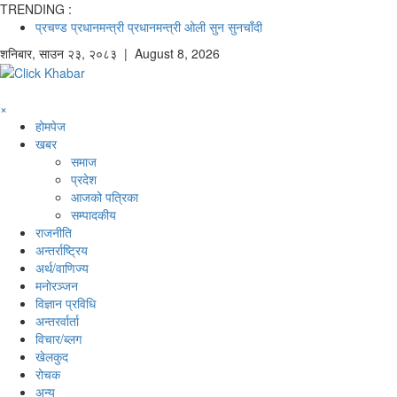
TRENDING :
प्रचण्ड
प्रधानमन्त्री
प्रधानमन्त्री ओली
सुन
सुनचाँदी
शनिबार
,
साउन
२३
,
२०८३
| August 8, 2026
×
होमपेज
खबर
समाज
प्रदेश
आजको पत्रिका
सम्पादकीय
राजनीति
अन्तर्राष्ट्रिय
अर्थ/वाणिज्य
मनाेरञ्जन
विज्ञान प्रविधि
अन्तरर्वार्ता
विचार/ब्लग
खेलकुद
रोचक
अन्य