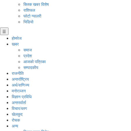
क्लिक खबर विशेष
राशिफल
फोटो ग्यालरी
भिडियो
☰
होमपेज
खबर
समाज
प्रदेश
आजको पत्रिका
सम्पादकीय
राजनीति
अन्तर्राष्ट्रिय
अर्थ/वाणिज्य
मनाेरञ्जन
विज्ञान प्रविधि
अन्तरर्वार्ता
विचार/ब्लग
खेलकुद
रोचक
अन्य