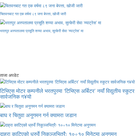
चितवनबाट गत एक वर्षमा ८९ जना बेपत्ता, खोजी जारी
भरतपुर अस्पतालमा प्रसूति शय्या अभाव, सुत्केरी सेवा ‘म्याट्रेस’ मा
ताजा अपडेट
टिभिएस मोटर कम्पनीले भरतपुरमा ‘टिभिएस अर्बिटर’ नयाँ विद्युतीय स्कुटर
सार्वजनिक ग¥यो
बाघ र चितुवा अनुगमन गर्न क्यामरा जडान
दाह्रा काटिएको ध्रुर्वे निकुञ्जभित्रैः १०÷१० मिनेटमा अनुगमन