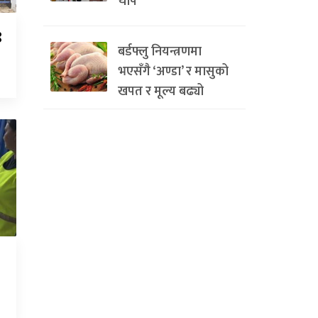
चाप
९
बर्डफ्लु नियन्त्रणमा
भएसँगै ‘अण्डा’ र मासुको
खपत र मूल्य बढ्यो