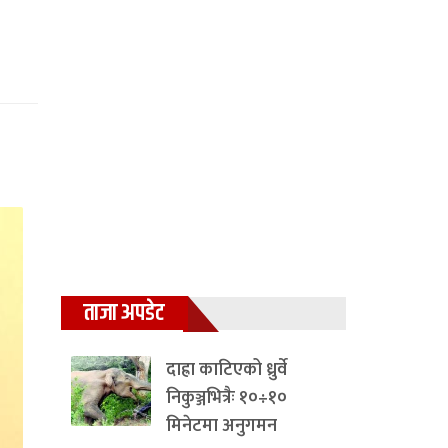
ताजा अपडेट
दाह्रा काटिएको ध्रुर्वे
निकुञ्जभित्रैः १०÷१०
मिनेटमा अनुगमन