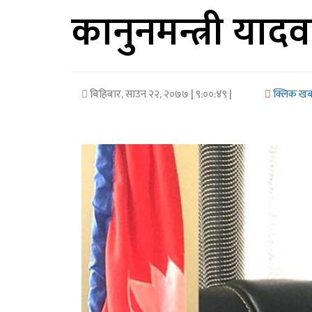
कानुनमन्त्री यादव
अर्थ/
वाणिज्य
मनाेरञ्जन
बिहिबार, साउन २२, २०७७
| ९:००:४९ |
क्लिक ख
विज्ञान
प्रविधि
अन्तरर्वार्ता
विचार/
ब्लग
खेलकुद
रोचक