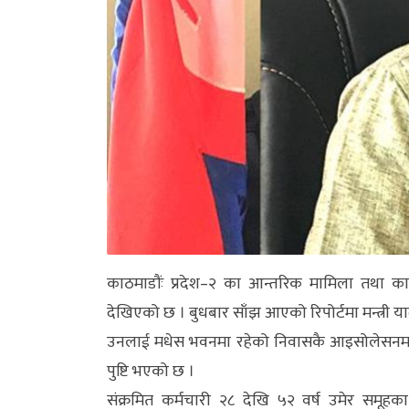
अन्य
क्लिक
खबर
विशेष
राशिफल
फोटो
ग्यालरी
भिडियो
काठमाडौंः प्रदेश–२ का आन्तरिक मामिला तथा कानु
देखिएको छ । बुधबार साँझ आएको रिपोर्टमा मन्त्री
उनलाई मधेस भवनमा रहेको निवासकै आइसोलेसनमा 
पुष्टि भएको छ ।
संक्रमित कर्मचारी २८ देखि ५२ वर्ष उमेर समूह