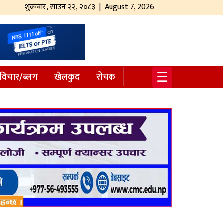
शुक्रबार
,
साउन
२२
,
२०८३
| August 7, 2026
☰
विचार/ब्लग
खेलकुद
रोचक