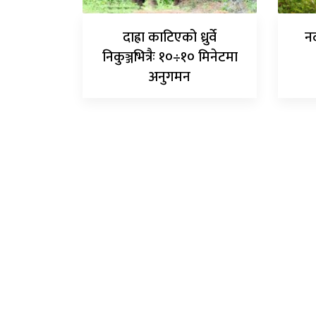
दाह्रा काटिएको ध्रुर्वे
नद
निकुञ्जभित्रैः १०÷१० मिनेटमा
अनुगमन