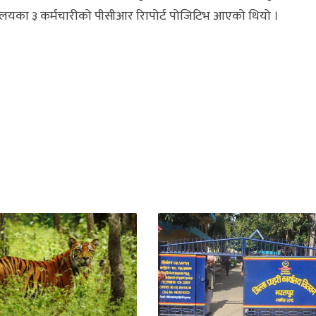
त्रालयका ३ कर्मचारीको पीसीआर रिापोर्ट पोजिटिभ आएको थियो ।