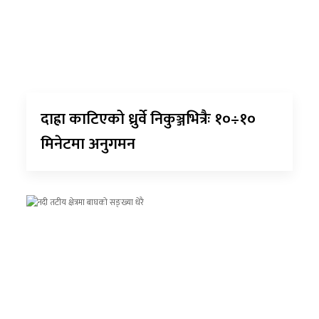
दाह्रा काटिएको ध्रुर्वे निकुञ्जभित्रैः १०÷१०
मिनेटमा अनुगमन