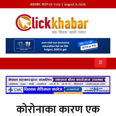
आइतबार
,
साउन
२४
,
२०८३
| August 9, 2026
होमपेज
खबर
समाज
प्रदेश
☰
आजको
पत्रिका
सम्पादकीय
राजनीति
कोरोनाका कारण एक
अन्तर्राष्ट्रिय