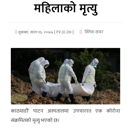
महिलाको मृत्यु
अर्थ/
वाणिज्य
| १४:३८:३७ |
क्लिक खबर
शुक्रबार, साउन १६, २०७७
मनाेरञ्जन
विज्ञान
प्रविधि
अन्तरर्वार्ता
विचार/
ब्लग
खेलकुद
काठमाडौंः पाटन अस्पतालमा उपचाररत एक कोरोना
संक्रमितको मृत्यु भएको छ।
रोचक