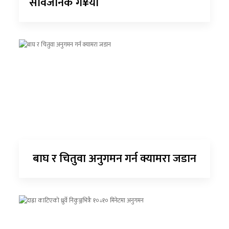
सार्वजनिक ग¥यो
बाघ र चितुवा अनुगमन गर्न क्यामरा जडान