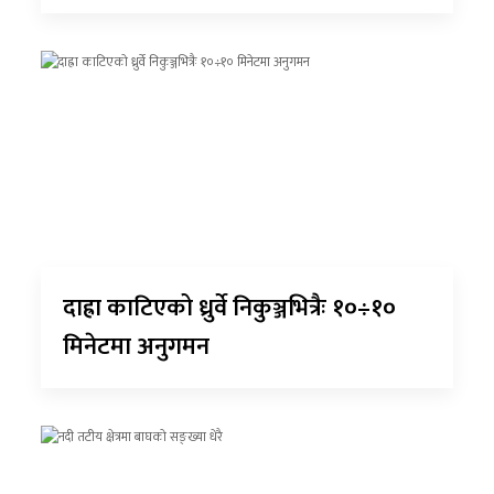
दाह्रा काटिएको ध्रुर्वे निकुञ्जभित्रैः १०÷१०
मिनेटमा अनुगमन