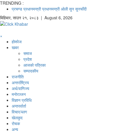
TRENDING :
प्रचण्ड
प्रधानमन्त्री
प्रधानमन्त्री ओली
सुन
सुनचाँदी
बिहिबार
,
साउन
२१
,
२०८३
| August 6, 2026
×
होमपेज
खबर
समाज
प्रदेश
आजको पत्रिका
सम्पादकीय
राजनीति
अन्तर्राष्ट्रिय
अर्थ/वाणिज्य
मनाेरञ्जन
विज्ञान प्रविधि
अन्तरर्वार्ता
विचार/ब्लग
खेलकुद
रोचक
अन्य