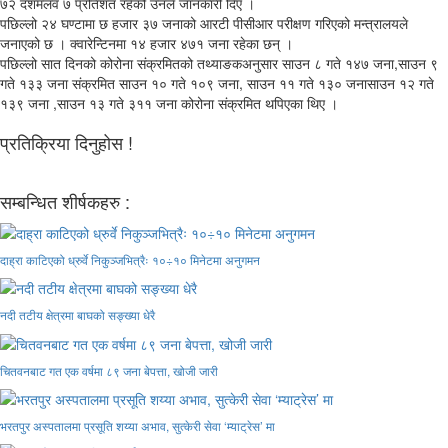
७२ दशमलव ७ प्रतिशत रहेको उनले जानकारी दिए ।
पछिल्लो २४ घण्टामा छ हजार ३७ जनाको आरटी पीसीआर परीक्षण गरिएको मन्त्रालयले
जनाएको छ । क्‍वारेन्टिनमा १४ हजार ४७१ जना रहेका छन् ।
पछिल्लो सात दिनको कोरोना संक्रमितको तथ्याङकअनुसार साउन ८ गते १४७ जना,साउन ९
गते १३३ जना संक्रमित साउन १० गते १०९ जना, साउन ११ गते १३० जनासाउन १२ गते
१३९ जना ,साउन १३ गते ३११ जना कोरोना संक्रमित थपिएका थिए ।
प्रतिक्रिया दिनुहोस !
सम्बन्धित शीर्षकहरु :
दाह्रा काटिएको ध्रुर्वे निकुञ्जभित्रैः १०÷१० मिनेटमा अनुगमन
नदी तटीय क्षेत्रमा बाघको सङ्ख्या धेरै
चितवनबाट गत एक वर्षमा ८९ जना बेपत्ता, खोजी जारी
भरतपुर अस्पतालमा प्रसूति शय्या अभाव, सुत्केरी सेवा ‘म्याट्रेस’ मा