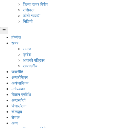
क्लिक खबर विशेष
राशिफल
फोटो ग्यालरी
भिडियो
☰
होमपेज
खबर
समाज
प्रदेश
आजको पत्रिका
सम्पादकीय
राजनीति
अन्तर्राष्ट्रिय
अर्थ/वाणिज्य
मनाेरञ्जन
विज्ञान प्रविधि
अन्तरर्वार्ता
विचार/ब्लग
खेलकुद
रोचक
अन्य