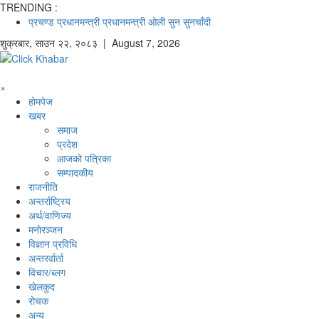
TRENDING :
प्रचण्ड
प्रधानमन्त्री
प्रधानमन्त्री ओली
सुन
सुनचाँदी
शुक्रबार
,
साउन
२२
,
२०८३
| August 7, 2026
×
होमपेज
खबर
समाज
प्रदेश
आजको पत्रिका
सम्पादकीय
राजनीति
अन्तर्राष्ट्रिय
अर्थ/वाणिज्य
मनाेरञ्जन
विज्ञान प्रविधि
अन्तरर्वार्ता
विचार/ब्लग
खेलकुद
रोचक
अन्य