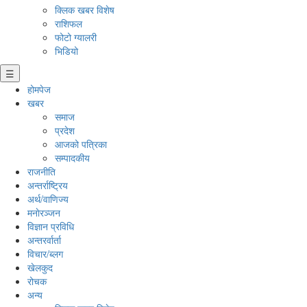
क्लिक खबर विशेष
राशिफल
फोटो ग्यालरी
भिडियो
☰
होमपेज
खबर
समाज
प्रदेश
आजको पत्रिका
सम्पादकीय
राजनीति
अन्तर्राष्ट्रिय
अर्थ/वाणिज्य
मनाेरञ्जन
विज्ञान प्रविधि
अन्तरर्वार्ता
विचार/ब्लग
खेलकुद
रोचक
अन्य