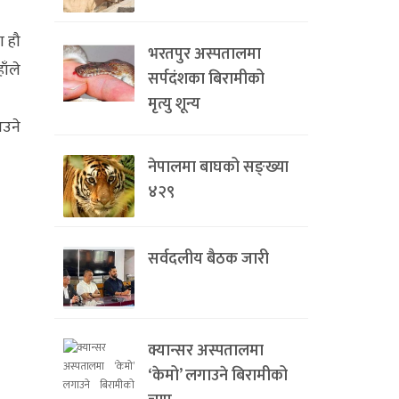
ा हौ
भरतपुर अस्पतालमा
ाँले
सर्पदंशका बिरामीको
मृत्यु शून्य
आउने
नेपालमा बाघको सङ्ख्या
४२९
सर्वदलीय बैठक जारी
क्यान्सर अस्पतालमा
‘केमो’ लगाउने बिरामीको