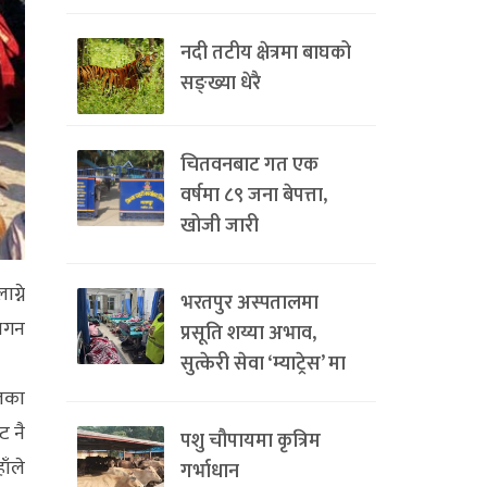
नदी तटीय क्षेत्रमा बाघको
सङ्ख्या धेरै
चितवनबाट गत एक
वर्षमा ८९ जना बेपत्ता,
खोजी जारी
्ने
भरतपुर अस्पतालमा
्थगन
प्रसूति शय्या अभाव,
सुत्केरी सेवा ‘म्याट्रेस’ मा
ेलका
ट नै
पशु चौपायमा कृत्रिम
ाँले
गर्भाधान