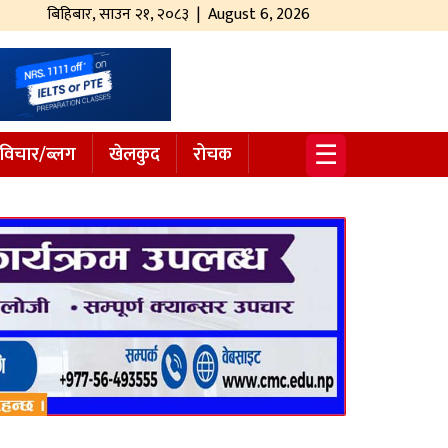
बिहिबार
,
साउन
२१
,
२०८३
| August 6, 2026
☰
विचार/ब्लग
खेलकुद
रोचक