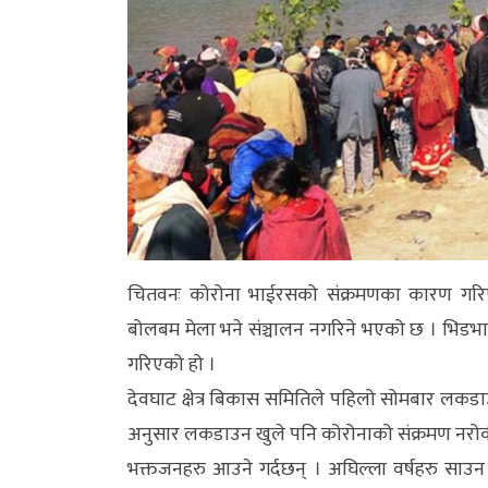
अन्य
क्लिक
खबर
विशेष
राशिफल
फोटो
ग्यालरी
चितवनः कोरोना भाईरसको संक्रमणका कारण गरिए
बोलबम मेला भने संञ्चालन नगरिने भएको छ । भिडभा
भिडियो
गरिएको हो ।
देवघाट क्षेत्र बिकास समितिले पहिलो सोमबार लकड
अनुसार लकडाउन खुले पनि कोरोनाको संक्रमण नरोकी
भक्तजनहरु आउने गर्दछन् । अघिल्ला वर्षहरु साउ