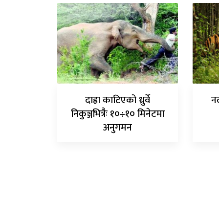
दाह्रा काटिएको ध्रुर्वे
नद
निकुञ्जभित्रैः १०÷१० मिनेटमा
अनुगमन