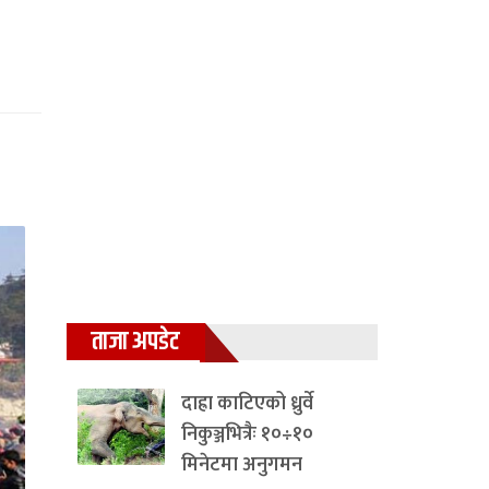
ताजा अपडेट
दाह्रा काटिएको ध्रुर्वे
निकुञ्जभित्रैः १०÷१०
मिनेटमा अनुगमन