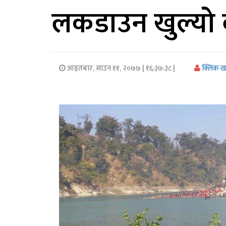
लकडाउन खुल्यो 
अर्थ/
वाणिज्य
मनाेरञ्जन
आइतबार, साउन ११, २०७७
| १६:३७:३८ |
क्लिक 
विज्ञान
प्रविधि
अन्तरर्वार्ता
विचार/
ब्लग
खेलकुद
रोचक