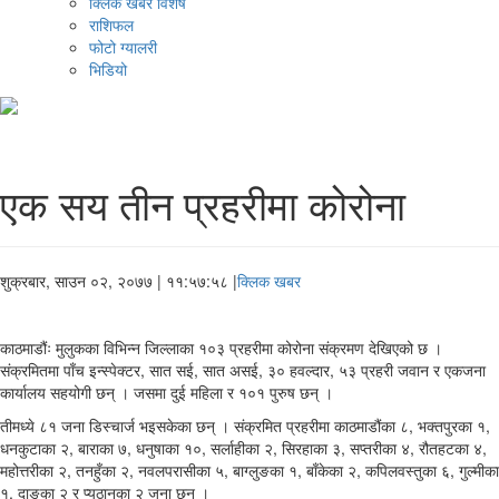
क्लिक खबर विशेष
राशिफल
फोटो ग्यालरी
भिडियो
एक सय तीन प्रहरीमा कोरोना
शुक्रबार, साउन ०२, २०७७
| ११:५७:५८ |
क्लिक खबर
काठमाडौंः मुलुकका विभिन्‍न जिल्लाका १०३ प्रहरीमा कोरोना संक्रमण देखिएको छ ।
संक्रमितमा पाँच इन्स्पेक्टर, सात सई, सात असई, ३० हवल्दार, ५३ प्रहरी जवान र एकजना
कार्यालय सहयोगी छन् । जसमा दुई महिला र १०१ पुरुष छन् ।
तीमध्ये ८१ जना डिस्चार्ज भइसकेका छन् । संक्रमित प्रहरीमा काठमाडौंका ८, भक्तपुरका १,
धनकुटाका २, बाराका ७, धनुषाका १०, सर्लाहीका २, सिरहाका ३, सप्तरीका ४, रौतहटका ४,
महोत्तरीका २, तनहुँका २, नवलपरासीका ५, बाग्लुङका १, बाँकेका २, कपिलवस्तुका ६, गुल्मीका
१, दाङका २ र प्युठानका २ जना छन् ।