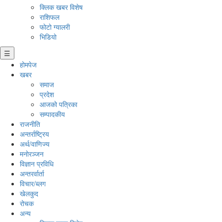
क्लिक खबर विशेष
राशिफल
फोटो ग्यालरी
भिडियो
☰
होमपेज
खबर
समाज
प्रदेश
आजको पत्रिका
सम्पादकीय
राजनीति
अन्तर्राष्ट्रिय
अर्थ/वाणिज्य
मनाेरञ्जन
विज्ञान प्रविधि
अन्तरर्वार्ता
विचार/ब्लग
खेलकुद
रोचक
अन्य