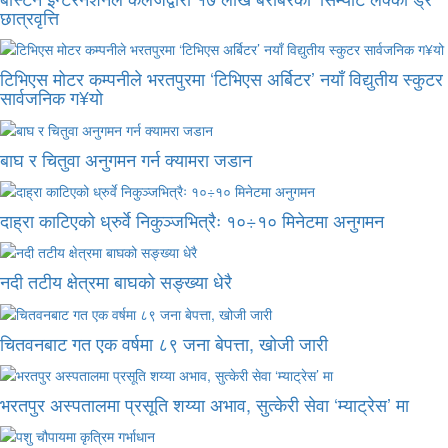
छात्रवृत्ति
टिभिएस मोटर कम्पनीले भरतपुरमा ‘टिभिएस अर्बिटर’ नयाँ विद्युतीय स्कुटर
सार्वजनिक ग¥यो
बाघ र चितुवा अनुगमन गर्न क्यामरा जडान
दाह्रा काटिएको ध्रुर्वे निकुञ्जभित्रैः १०÷१० मिनेटमा अनुगमन
नदी तटीय क्षेत्रमा बाघको सङ्ख्या धेरै
चितवनबाट गत एक वर्षमा ८९ जना बेपत्ता, खोजी जारी
भरतपुर अस्पतालमा प्रसूति शय्या अभाव, सुत्केरी सेवा ‘म्याट्रेस’ मा