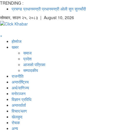
TRENDING :
प्रचण्ड
प्रधानमन्त्री
प्रधानमन्त्री ओली
सुन
सुनचाँदी
सोमबार
,
साउन
२५
,
२०८३
| August 10, 2026
×
होमपेज
खबर
समाज
प्रदेश
आजको पत्रिका
सम्पादकीय
राजनीति
अन्तर्राष्ट्रिय
अर्थ/वाणिज्य
मनाेरञ्जन
विज्ञान प्रविधि
अन्तरर्वार्ता
विचार/ब्लग
खेलकुद
रोचक
अन्य