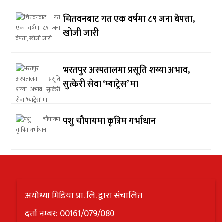
चितवनबाट गत एक वर्षमा ८९ जना बेपत्ता,
खोजी जारी
भरतपुर अस्पतालमा प्रसूति शय्या अभाव,
सुत्केरी सेवा ‘म्याट्रेस’ मा
पशु चौपायमा कृत्रिम गर्भाधान
अयोध्या मिडिया प्रा. लि. द्वारा संचालित
दर्ता नम्बर: 00161/079/080