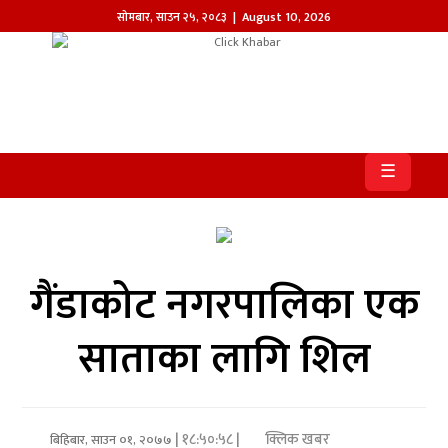
सोमबार
,
साउन
२५
,
२०८३
| August 10, 2026
होमपेज
खबर
☰
समाज
प्रदेश
आजको
गैंडाकोट नगरपालिका एक
पत्रिका
साताका लागि शिल
सम्पादकीय
राजनीति
| १८:५०:५८ |
क्लिक खबर
अन्तर्राष्ट्रिय
बिहिबार, साउन ०१, २०७७