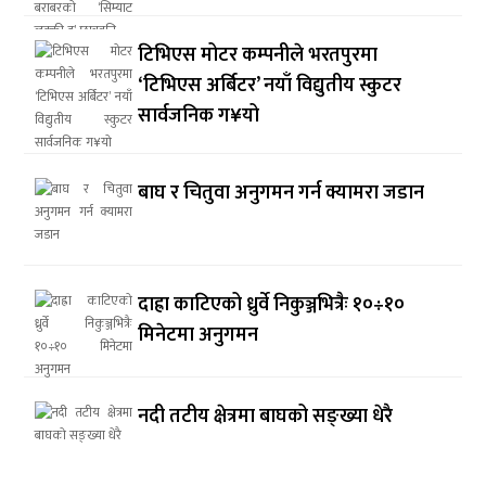
टिभिएस मोटर कम्पनीले भरतपुरमा
‘टिभिएस अर्बिटर’ नयाँ विद्युतीय स्कुटर
सार्वजनिक ग¥यो
बाघ र चितुवा अनुगमन गर्न क्यामरा जडान
दाह्रा काटिएको ध्रुर्वे निकुञ्जभित्रैः १०÷१०
मिनेटमा अनुगमन
नदी तटीय क्षेत्रमा बाघको सङ्ख्या धेरै