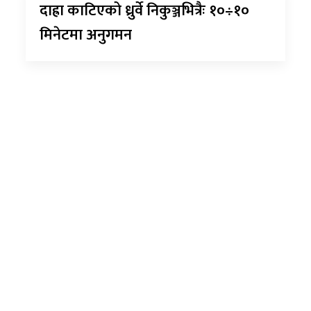
दाह्रा काटिएको ध्रुर्वे निकुञ्जभित्रैः १०÷१०
मिनेटमा अनुगमन