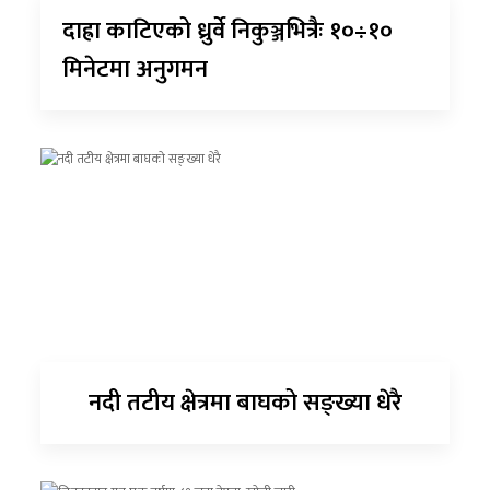
दाह्रा काटिएको ध्रुर्वे निकुञ्जभित्रैः १०÷१०
मिनेटमा अनुगमन
नदी तटीय क्षेत्रमा बाघको सङ्ख्या धेरै