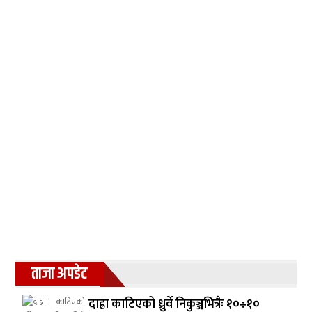
ताजा अपडेट
दाह्रा काटिएको ध्रुर्वे निकुञ्जभित्रैः १०÷१०