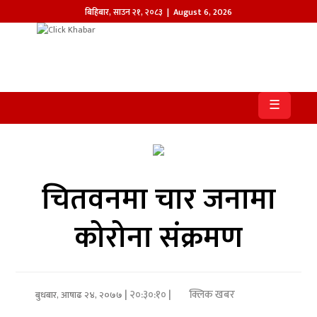
बिहिबार
,
साउन
२१
,
२०८३
| August 6, 2026
होमपेज
खबर
☰
समाज
प्रदेश
चितवनमा चार जनामा
आजको
पत्रिका
कोरोना संक्रमण
सम्पादकीय
राजनीति
| २०:३०:१० |
क्लिक खबर
बुधबार, आषाढ २४, २०७७
अन्तर्राष्ट्रिय