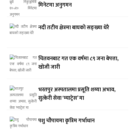
मिनेटमा अनुगमन
नदी तटीय क्षेत्रमा बाघको सङ्ख्या धेरै
चितवनबाट गत एक वर्षमा ८९ जना बेपत्ता,
खोजी जारी
भरतपुर अस्पतालमा प्रसूति शय्या अभाव,
सुत्केरी सेवा ‘म्याट्रेस’ मा
पशु चौपायमा कृत्रिम गर्भाधान