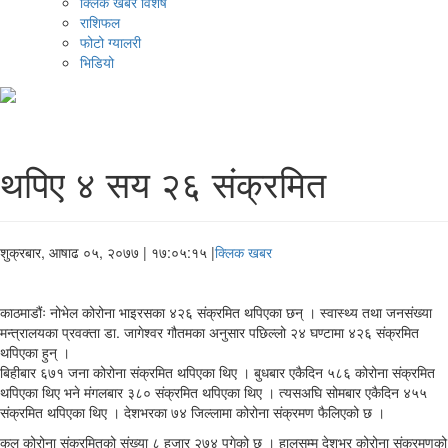
क्लिक खबर विशेष
राशिफल
फोटो ग्यालरी
भिडियो
थपिए ४ सय २६ संक्रमित
शुक्रबार, आषाढ ०५, २०७७
| १७:०५:१५ |
क्लिक खबर
काठमाडौंः नोभेल कोरोना भाइरसका ४२६ संक्रमित थपिएका छन् । स्वास्थ्य तथा जनसंख्या
मन्त्रालयका प्रवक्ता डा. जागेश्‍वर गौतमका अनुसार पछिल्लो २४ घण्टामा ४२६ संक्रमित
थपिएका हुन् ।
बिहीबार ६७१ जना कोरोना संक्रमित थपिएका थिए । बुधबार एकैदिन ५८६ कोरोना संक्रमित
थपिएका थिए भने मंगलबार ३८० संक्रमित थपिएका थिए । त्यसअघि सोमबार एकैदिन ४५५
संक्रमित थपिएका थिए । देशभरका ७४ जिल्लामा कोरोना संक्रमण फैलिएको छ ।
कुल कोरोना संक्रमितको संख्या ८ हजार २७४ पुगेको छ । हालसम्म देशभर कोरोना संक्रमणको