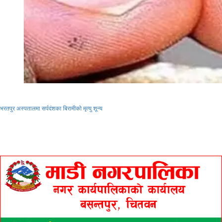
भरतपुर अस्पतालमा सर्पदंशका बिरामीको मृत्यु शून्य