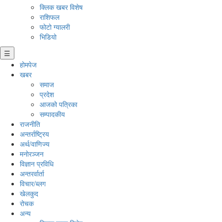
क्लिक खबर विशेष
राशिफल
फोटो ग्यालरी
भिडियो
☰
होमपेज
खबर
समाज
प्रदेश
आजको पत्रिका
सम्पादकीय
राजनीति
अन्तर्राष्ट्रिय
अर्थ/वाणिज्य
मनाेरञ्जन
विज्ञान प्रविधि
अन्तरर्वार्ता
विचार/ब्लग
खेलकुद
रोचक
अन्य