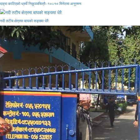
दाह्रा काटिएको ध्रुर्वे निकुञ्जभित्रैः १०÷१० मिनेटमा अनुगमन
नदी तटीय क्षेत्रमा बाघको सङ्ख्या धेरै