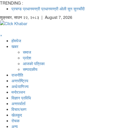
TRENDING :
प्रचण्ड
प्रधानमन्त्री
प्रधानमन्त्री ओली
सुन
सुनचाँदी
शुक्रबार
,
साउन
२२
,
२०८३
| August 7, 2026
×
होमपेज
खबर
समाज
प्रदेश
आजको पत्रिका
सम्पादकीय
राजनीति
अन्तर्राष्ट्रिय
अर्थ/वाणिज्य
मनाेरञ्जन
विज्ञान प्रविधि
अन्तरर्वार्ता
विचार/ब्लग
खेलकुद
रोचक
अन्य