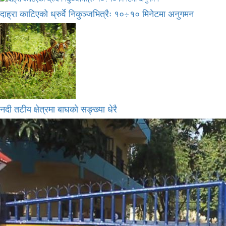
दाह्रा काटिएको ध्रुर्वे निकुञ्जभित्रैः १०÷१० मिनेटमा अनुगमन
नदी तटीय क्षेत्रमा बाघको सङ्ख्या धेरै