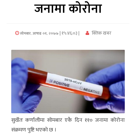
जनामा कोरोना
अर्थ/
वाणिज्य
| १५:४६:०३ |
क्लिक खबर
सोमबार, आषाढ ०१, २०७७
मनाेरञ्जन
विज्ञान
प्रविधि
अन्तरर्वार्ता
विचार/
ब्लग
खेलकुद
सुर्खेतः कर्णालीमा सोमबार एकै दिन ११० जनामा कोरोना
रोचक
संक्रमण पुष्टि भएको छ ।