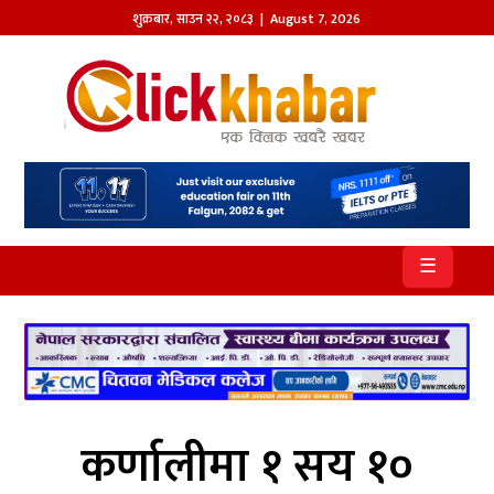
शुक्रबार
,
साउन
२२
,
२०८३
| August 7, 2026
होमपेज
खबर
समाज
प्रदेश
☰
आजको
पत्रिका
सम्पादकीय
राजनीति
कर्णालीमा १ सय १०
अन्तर्राष्ट्रिय