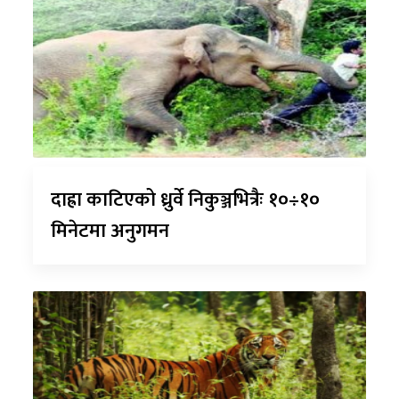
दाह्रा काटिएको ध्रुर्वे निकुञ्जभित्रैः १०÷१०
मिनेटमा अनुगमन