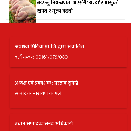
बर्डफ्लु नियन्त्रणमा भएसँगै ‘अण्डा’ र मासुको
खपत र मूल्य बढ्यो
अयोध्या मिडिया प्रा. लि. द्वारा संचालित
दर्ता नम्बर: 00161/079/080
अध्यक्ष एबं प्रकाशक : प्रस्ताव सुवेदी
सम्पादकः नारायण काफ्ले
प्रधान सम्पादकः सनद अधिकारी