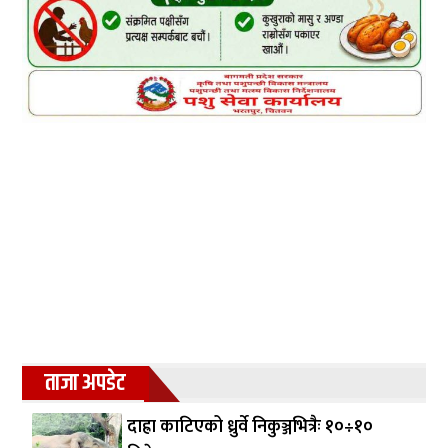
ताजा अपडेट
दाह्रा काटिएको ध्रुर्वे निकुञ्जभित्रैः १०÷१०