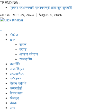
TRENDING :
प्रचण्ड
प्रधानमन्त्री
प्रधानमन्त्री ओली
सुन
सुनचाँदी
आइतबार
,
साउन
२४
,
२०८३
| August 9, 2026
×
होमपेज
खबर
समाज
प्रदेश
आजको पत्रिका
सम्पादकीय
राजनीति
अन्तर्राष्ट्रिय
अर्थ/वाणिज्य
मनाेरञ्जन
विज्ञान प्रविधि
अन्तरर्वार्ता
विचार/ब्लग
खेलकुद
रोचक
अन्य