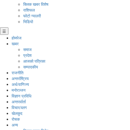
क्लिक खबर विशेष
राशिफल
फोटो ग्यालरी
भिडियो
☰
होमपेज
खबर
समाज
प्रदेश
आजको पत्रिका
सम्पादकीय
राजनीति
अन्तर्राष्ट्रिय
अर्थ/वाणिज्य
मनाेरञ्जन
विज्ञान प्रविधि
अन्तरर्वार्ता
विचार/ब्लग
खेलकुद
रोचक
अन्य