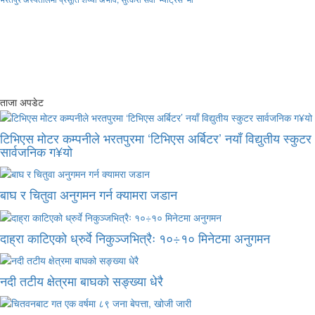
ताजा अपडेट
टिभिएस मोटर कम्पनीले भरतपुरमा ‘टिभिएस अर्बिटर’ नयाँ विद्युतीय स्कुटर
सार्वजनिक ग¥यो
बाघ र चितुवा अनुगमन गर्न क्यामरा जडान
दाह्रा काटिएको ध्रुर्वे निकुञ्जभित्रैः १०÷१० मिनेटमा अनुगमन
नदी तटीय क्षेत्रमा बाघको सङ्ख्या धेरै