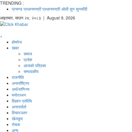
TRENDING :
प्रचण्ड
प्रधानमन्त्री
प्रधानमन्त्री ओली
सुन
सुनचाँदी
आइतबार
,
साउन
२४
,
२०८३
| August 9, 2026
×
होमपेज
खबर
समाज
प्रदेश
आजको पत्रिका
सम्पादकीय
राजनीति
अन्तर्राष्ट्रिय
अर्थ/वाणिज्य
मनाेरञ्जन
विज्ञान प्रविधि
अन्तरर्वार्ता
विचार/ब्लग
खेलकुद
रोचक
अन्य