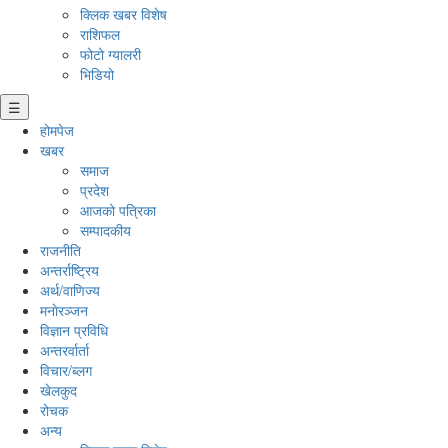
क्लिक खबर विशेष
राशिफल
फोटो ग्यालरी
भिडियो
☰
होमपेज
खबर
समाज
प्रदेश
आजको पत्रिका
सम्पादकीय
राजनीति
अन्तर्राष्ट्रिय
अर्थ/वाणिज्य
मनाेरञ्जन
विज्ञान प्रविधि
अन्तरर्वार्ता
विचार/ब्लग
खेलकुद
रोचक
अन्य