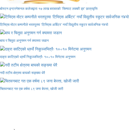
बोस्टन इन्टरनेशनल कलेजद्वारा १७ लाख बराबरको ‘सिम्याट लक्की ड्र’ छात्रवृत्ति
टिभिएस मोटर कम्पनीले भरतपुरमा ‘टिभिएस अर्बिटर’ नयाँ विद्युतीय स्कुटर सार्वजनिक ग¥यो
बाघ र चितुवा अनुगमन गर्न क्यामरा जडान
दाह्रा काटिएको ध्रुर्वे निकुञ्जभित्रैः १०÷१० मिनेटमा अनुगमन
नदी तटीय क्षेत्रमा बाघको सङ्ख्या धेरै
चितवनबाट गत एक वर्षमा ८९ जना बेपत्ता, खोजी जारी