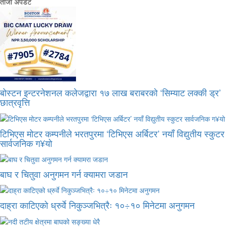
ताजा अपडेट
बोस्टन इन्टरनेशनल कलेजद्वारा १७ लाख बराबरको ‘सिम्याट लक्की ड्र’
छात्रवृत्ति
टिभिएस मोटर कम्पनीले भरतपुरमा ‘टिभिएस अर्बिटर’ नयाँ विद्युतीय स्कुटर
सार्वजनिक ग¥यो
बाघ र चितुवा अनुगमन गर्न क्यामरा जडान
दाह्रा काटिएको ध्रुर्वे निकुञ्जभित्रैः १०÷१० मिनेटमा अनुगमन