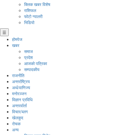
क्लिक खबर विशेष
राशिफल
फोटो ग्यालरी
भिडियो
☰
होमपेज
खबर
समाज
प्रदेश
आजको पत्रिका
सम्पादकीय
राजनीति
अन्तर्राष्ट्रिय
अर्थ/वाणिज्य
मनाेरञ्जन
विज्ञान प्रविधि
अन्तरर्वार्ता
विचार/ब्लग
खेलकुद
रोचक
अन्य