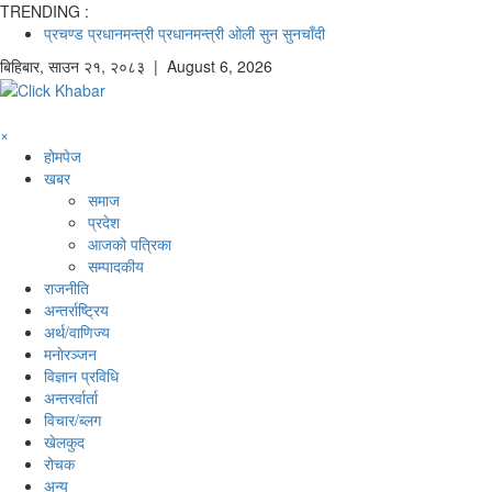
TRENDING :
प्रचण्ड
प्रधानमन्त्री
प्रधानमन्त्री ओली
सुन
सुनचाँदी
बिहिबार
,
साउन
२१
,
२०८३
| August 6, 2026
×
होमपेज
खबर
समाज
प्रदेश
आजको पत्रिका
सम्पादकीय
राजनीति
अन्तर्राष्ट्रिय
अर्थ/वाणिज्य
मनाेरञ्जन
विज्ञान प्रविधि
अन्तरर्वार्ता
विचार/ब्लग
खेलकुद
रोचक
अन्य