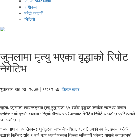
क्लिक खबर विशेष
राशिफल
फोटो ग्यालरी
भिडियो
जुमलामा मृत्यु भएका वृद्धाको रिपोट
नेगेटिभ
शुक्रबार, जेठ २३, २०७७
| १९:१२:५६ |
क्लिक खबर
जुम्लाः जुम्लाको क्‍वारेन्टाइनमा मृत्यु हुनुभएका ६५ वर्षीया वृद्धाको कर्णाली स्वास्थ्य विज्ञान
प्रतिष्ठानको प्रयोगशालामा गरिएको पीसीआर परीक्षणबाट नेगेटिभ रिपोर्ट आएको छ प्रतिष्ठानले
जनाएको छ ।
चन्दननाथ नगरपालिका–८ धुपीढुस्का माध्यमिक विद्यालय, तलिउमको क्‍वारेन्टाइनमा बसेकी
वृद्धाको बिहीबार राति ९ बजे मृत्यु भएको प्रमुख जिल्ला अधिकारी भूपेन्द्र थापाले बताउनुभयो।