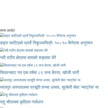
ताजा अपडेट
दाह्रा काटिएको ध्रुर्वे निकुञ्जभित्रैः १०÷१० मिनेटमा अनुगमन
नदी तटीय क्षेत्रमा बाघको सङ्ख्या धेरै
चितवनबाट गत एक वर्षमा ८९ जना बेपत्ता, खोजी जारी
भरतपुर अस्पतालमा प्रसूति शय्या अभाव, सुत्केरी सेवा ‘म्याट्रेस’ मा
पशु चौपायमा कृत्रिम गर्भाधान