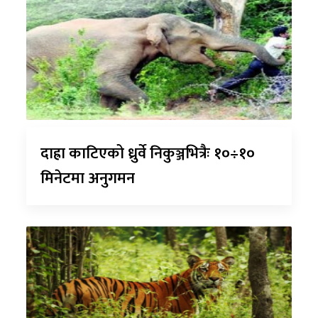
दाह्रा काटिएको ध्रुर्वे निकुञ्जभित्रैः १०÷१०
मिनेटमा अनुगमन