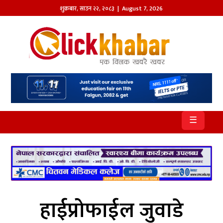
शुक्रबार
,
साउन
२२
,
२०८३
| August 7, 2026
होमपेज
खबर
समाज
प्रदेश
☰
आजको
पत्रिका
सम्पादकीय
राजनीति
हाईप्रोफाईल जुवाडे
अन्तर्राष्ट्रिय