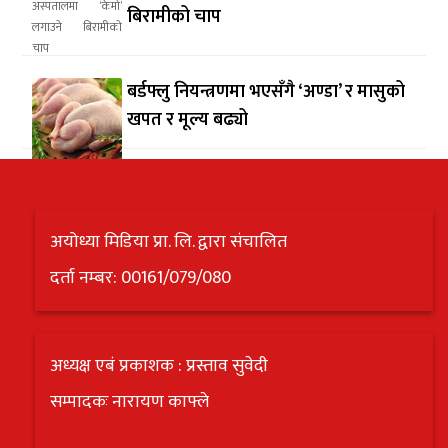
बिरामीको चाप
बर्डफ्लु नियन्त्रणमा भएसँगै ‘अण्डा’ र मासुको
खपत र मूल्य बढ्यो
अयोध्या मिडिया प्रा. लि. द्वारा संचालित
दर्ता नम्बर: 00161/079/080
अध्यक्ष एबं प्रकाशक : प्रस्ताव सुवेदी
सम्पादकः नारायण काफ्ले