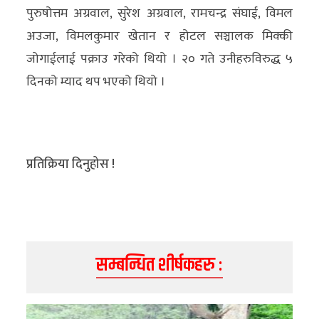
पुरुषोत्तम अग्रवाल, सुरेश अग्रवाल, रामचन्द्र संघाई, विमल
अन्य
अउजा, विमलकुमार खेतान र होटल सञ्चालक मिक्की
क्लिक
जोगाईलाई पक्राउ गरेको थियो । २० गते उनीहरुविरुद्ध ५
खबर
दिनको म्याद थप भएको थियो ।
विशेष
राशिफल
फोटो
प्रतिक्रिया दिनुहोस !
ग्यालरी
भिडियो
सम्बन्धित शीर्षकहरु :