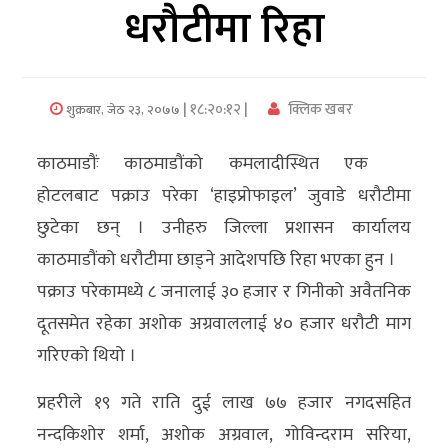
धरौटीमा रिहा
अर्थ/
वाणिज्य
| १८:२०:१२ |
क्लिक खबर
शुक्रबार, जेठ २३, २०७७
मनाेरञ्जन
काठमाडौंः काठमाडौंको कमलादीस्थित एक
विज्ञान
होटलबाट पक्राउ परेका ‘हाइप्रोफाइल’ जुवाडे धरौटीमा
प्रविधि
छुटेका छन् । उनीहरु जिल्ला प्रशासन कार्यालय
अन्तरर्वार्ता
काठमाडौंको धरौटीमा छाड्ने आदेशपछि रिहा भएका हुन ।
पक्राउ परेकामध्ये ८ जनालाई ३० हजार र गिनीको अवैतनिक
विचार/
दूतसमेत रहेका अशोक अग्रवाललाई ४० हजार धरौटी माग
ब्लग
गरिएको थियो ।
खेलकुद
प्रहरीले १९ गते राति दुई लाख ७७ हजार नगदसहित
रोचक
नन्दकिशोर शर्मा, अशोक अग्रवाल, गोविन्दराम सरिया,