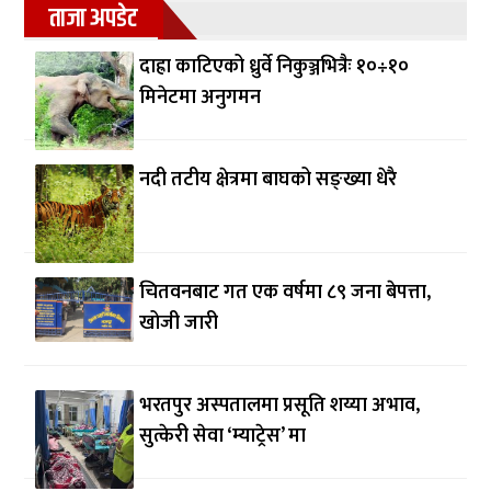
ताजा अपडेट
दाह्रा काटिएको ध्रुर्वे निकुञ्जभित्रैः १०÷१०
मिनेटमा अनुगमन
नदी तटीय क्षेत्रमा बाघको सङ्ख्या धेरै
चितवनबाट गत एक वर्षमा ८९ जना बेपत्ता,
खोजी जारी
भरतपुर अस्पतालमा प्रसूति शय्या अभाव,
सुत्केरी सेवा ‘म्याट्रेस’ मा