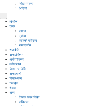
फोटो ग्यालरी
भिडियो
☰
होमपेज
खबर
समाज
प्रदेश
आजको पत्रिका
सम्पादकीय
राजनीति
अन्तर्राष्ट्रिय
अर्थ/वाणिज्य
मनाेरञ्जन
विज्ञान प्रविधि
अन्तरर्वार्ता
विचार/ब्लग
खेलकुद
रोचक
अन्य
क्लिक खबर विशेष
राशिफल