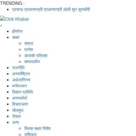
TRENDING :
प्रचण्ड
प्रधानमन्त्री
प्रधानमन्त्री ओली
सुन
सुनचाँदी
×
होमपेज
खबर
समाज
प्रदेश
आजको पत्रिका
सम्पादकीय
राजनीति
अन्तर्राष्ट्रिय
अर्थ/वाणिज्य
मनाेरञ्जन
विज्ञान प्रविधि
अन्तरर्वार्ता
विचार/ब्लग
खेलकुद
रोचक
अन्य
क्लिक खबर विशेष
राशिफल