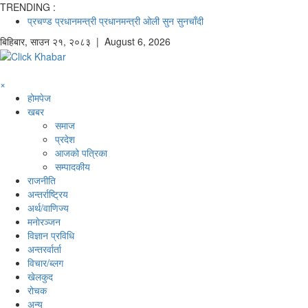
TRENDING :
प्रचण्ड
प्रधानमन्त्री
प्रधानमन्त्री ओली
सुन
सुनचाँदी
बिहिबार
,
साउन
२१
,
२०८३
| August 6, 2026
×
होमपेज
खबर
समाज
प्रदेश
आजको पत्रिका
सम्पादकीय
राजनीति
अन्तर्राष्ट्रिय
अर्थ/वाणिज्य
मनाेरञ्जन
विज्ञान प्रविधि
अन्तरर्वार्ता
विचार/ब्लग
खेलकुद
रोचक
अन्य