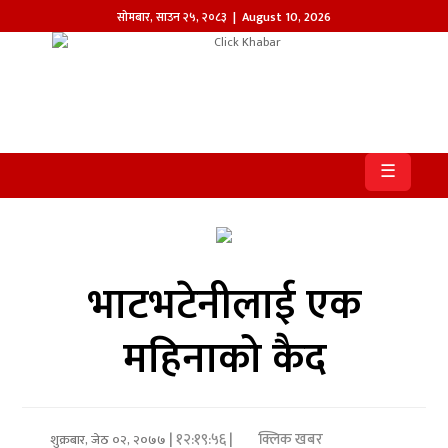
सोमबार
,
साउन
२५
,
२०८३
| August 10, 2026
होमपेज
खबर
☰
समाज
प्रदेश
आजको
भाटभटेनीलाई एक
पत्रिका
महिनाको कैद
सम्पादकीय
राजनीति
| १२:१९:५६ |
क्लिक खबर
अन्तर्राष्ट्रिय
शुक्रबार, जेठ ०२, २०७७