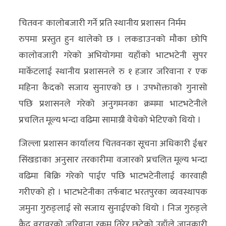
अर्थ/
चितवनः कालोबजारी गर्ने प्रति स्थानीय प्रशासन निर्मम
वाणिज्य
रुपमा प्रस्तुत हुन थालेको छ । लकडाउनको मौका छोपि
कालोवजारी गरेको अभियोगमा यहाँको भाटभटेनी सुपर
मनाेरञ्जन
मार्केटलाई स्थानीय प्रशासनले रु १ हजार जरिवाना र एक
विज्ञान
महिना कैदको सजाय सुनाएको छ । उपभोक्ताको गुनासो
प्रविधि
पछि प्रशासनले गरेको अनुगमनका क्रममा भाटभटेनीले
प्रचलित मूल्य भन्दा वढिमा सामाग्री वेचेको भेटिएको थियो ।
अन्तरर्वार्ता
जिल्ला प्रशासन कार्यालय चितवनका सूचना अधिकारी ईश्वर
विचार/
सिंखडाका अनुसार तरकारीमा वजारको प्रचलित मूल्य भन्दा
ब्लग
वढिमा बिक्रि गरेको पाईए पछि भाटभटेनीलाई कारवाही
खेलकुद
गरीएको हो । भाटभटेनीका तर्फबाट भरतपुरका व्यवस्थापक
जमुना गुरुङ्लाई सो सजाय सुनाईएको थियो । निज गुरुङ्ले
रोचक
कैद वरावरको जरिवाना रकम तिरेर छुटेको उहाँले जानकारी