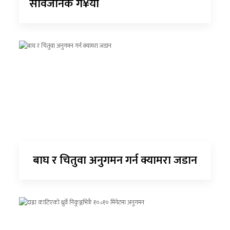
सार्वजनिक ग¥यो
बाघ र चितुवा अनुगमन गर्न क्यामरा जडान