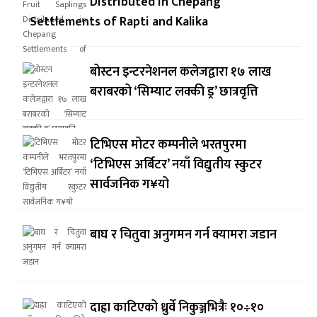
Distributed in Chepang
Settlements of Rapti and Kalika
बोस्टन इन्टरनेशनल कलेजद्वारा १७ लाख
बराबरको ‘सिम्याट लक्की ड्र’ छात्रवृत्ति
टिभिएस मोटर कम्पनीले भरतपुरमा
‘टिभिएस अर्बिटर’ नयाँ विद्युतीय स्कुटर
सार्वजनिक ग¥यो
बाघ र चितुवा अनुगमन गर्न क्यामरा जडान
दाह्रा काटिएको ध्रुर्वे निकुञ्जभित्रैः १०÷१०