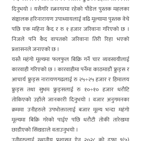
अन्य
दिनुभयो । यसैगरि रत्ननगरमा रहेको पौडेल पुस्तक महलका
संञ्चालक हरिनारायण उपाध्यायलाई वढि मूल्यामा पुस्तक वेचे
क्लिक
पछि एक महिना कैद र रु १ हजार जरिवाना गरिएको छ ।
खबर
निजले पनि कैद वापतको जरिवाना तिरी रिहा भएको
विशेष
प्रशासनले जनाएको छ ।
राशिफल
यस्तै महंगो मूल्यमा फलफुल बिक्रि गर्ने चार व्यवसायीलाई
कारवाही गरिएको छ । कारवाहीमा पर्नेमा काठमाडौं फ्रुड्स र
फोटो
आचार्य फ्रुड्स नारायणगढलाई रु २५÷२५ हजार र हिमालय
ग्यालरी
फ्रुड्स तथा सुभम फ्रुड्सलाई रु १०÷१० हजार धरौटि
भिडियो
तोकिएको उहाँले जानकारी दिनुभयो । वजार अनुगमनका
क्रममा उनीहरुले उपभोक्तालाई बजार मूल्य भन्दा महंगो
मूल्यमा बिक्रि गरेको पाईए पछि धरौटी तोकी तारेखमा
छाडीएको सिंखडाले वताउनुभयो ।
उनीहरुलाई स्थानीय प्रशासन ऐन २०२८ को दफा ९(५)