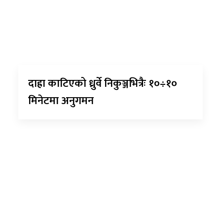
दाह्रा काटिएको ध्रुर्वे निकुञ्जभित्रैः १०÷१०
मिनेटमा अनुगमन