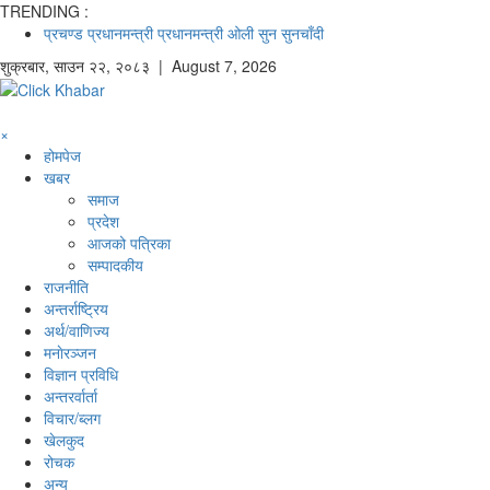
TRENDING :
प्रचण्ड
प्रधानमन्त्री
प्रधानमन्त्री ओली
सुन
सुनचाँदी
शुक्रबार
,
साउन
२२
,
२०८३
| August 7, 2026
×
होमपेज
खबर
समाज
प्रदेश
आजको पत्रिका
सम्पादकीय
राजनीति
अन्तर्राष्ट्रिय
अर्थ/वाणिज्य
मनाेरञ्जन
विज्ञान प्रविधि
अन्तरर्वार्ता
विचार/ब्लग
खेलकुद
रोचक
अन्य