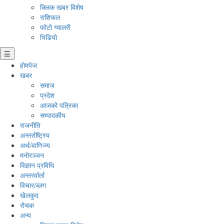
क्लिक खबर विशेष
राशिफल
फोटो ग्यालरी
भिडियो
☰
होमपेज
खबर
समाज
प्रदेश
आजको पत्रिका
सम्पादकीय
राजनीति
अन्तर्राष्ट्रिय
अर्थ/वाणिज्य
मनाेरञ्जन
विज्ञान प्रविधि
अन्तरर्वार्ता
विचार/ब्लग
खेलकुद
रोचक
अन्य