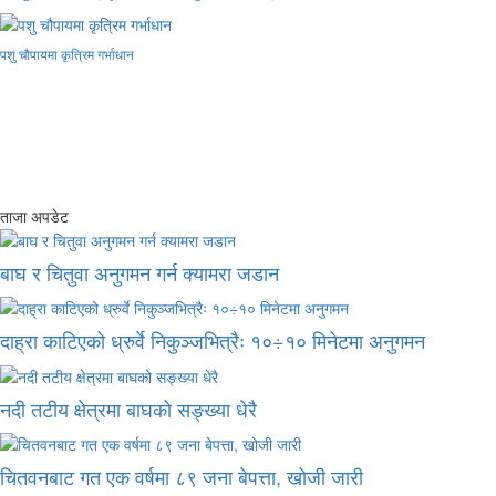
पशु चौपायमा कृत्रिम गर्भाधान
ताजा अपडेट
बाघ र चितुवा अनुगमन गर्न क्यामरा जडान
दाह्रा काटिएको ध्रुर्वे निकुञ्जभित्रैः १०÷१० मिनेटमा अनुगमन
नदी तटीय क्षेत्रमा बाघको सङ्ख्या धेरै
चितवनबाट गत एक वर्षमा ८९ जना बेपत्ता, खोजी जारी