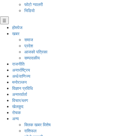
फोटो ग्यालरी
भिडियो
☰
होमपेज
खबर
समाज
प्रदेश
आजको पत्रिका
सम्पादकीय
राजनीति
अन्तर्राष्ट्रिय
अर्थ/वाणिज्य
मनाेरञ्जन
विज्ञान प्रविधि
अन्तरर्वार्ता
विचार/ब्लग
खेलकुद
रोचक
अन्य
क्लिक खबर विशेष
राशिफल