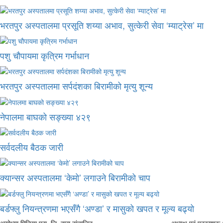
भरतपुर अस्पतालमा प्रसूति शय्या अभाव, सुत्केरी सेवा ‘म्याट्रेस’ मा
पशु चौपायमा कृत्रिम गर्भाधान
भरतपुर अस्पतालमा सर्पदंशका बिरामीको मृत्यु शून्य
नेपालमा बाघको सङ्ख्या ४२९
सर्वदलीय बैठक जारी
क्यान्सर अस्पतालमा ‘केमो’ लगाउने बिरामीको चाप
बर्डफ्लु नियन्त्रणमा भएसँगै ‘अण्डा’ र मासुको खपत र मूल्य बढ्यो
अयोध्या मिडिया प्रा. लि. द्वारा संचालित
अध्यक्ष एबं प्रकाशक :