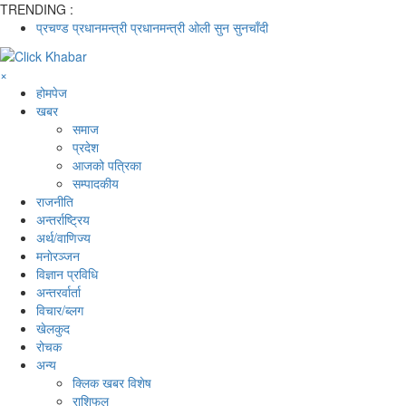
TRENDING :
प्रचण्ड
प्रधानमन्त्री
प्रधानमन्त्री ओली
सुन
सुनचाँदी
×
होमपेज
खबर
समाज
प्रदेश
आजको पत्रिका
सम्पादकीय
राजनीति
अन्तर्राष्ट्रिय
अर्थ/वाणिज्य
मनाेरञ्जन
विज्ञान प्रविधि
अन्तरर्वार्ता
विचार/ब्लग
खेलकुद
रोचक
अन्य
क्लिक खबर विशेष
राशिफल