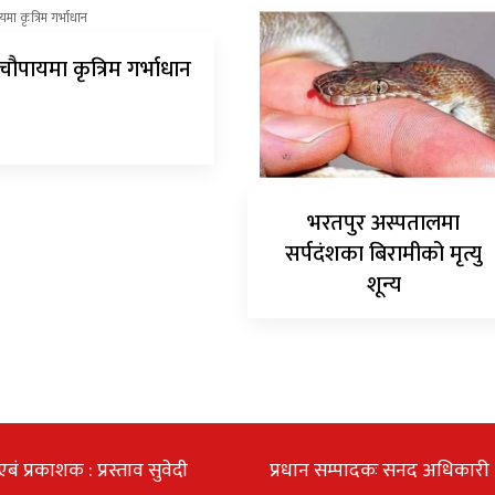
चौपायमा कृत्रिम गर्भाधान
भरतपुर अस्पतालमा
सर्पदंशका बिरामीको मृत्यु
शून्य
एबं प्रकाशक : प्रस्ताव सुवेदी
प्रधान सम्पादकः सनद अधिकारी