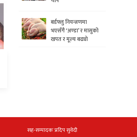
चाप
बर्डफ्लु नियन्त्रणमा
भएसँगै ‘अण्डा’ र मासुको
खपत र मूल्य बढ्यो
सह-सम्पादकः प्रदिप सुवेदी