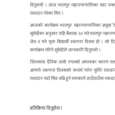
दिनुभयो । आज भरतपुर महानगरपालिका वडा नम्बर १
अन्य
रक्तदान गरेका थिए ।
क्लिक
आजको कार्यक्रम भरतपुर महानगरपालिका प्रमुख र
खबर
सुवेदीका अनुसार यहि बैशाख २० गते भरतपुर महानगरपा
विशेष
जेठ १ गते युवा बिद्यार्थी स्थापना दिवस हो । स
राशिफल
कार्यक्रम गरिने सुवेदीले जानकारी दिनुभयो ।
फोटो
जिल्लामा दैनिक जसो रगतको अभावका कारण रक्तदाता 
ग्यालरी
आफ्नो स्थापना दिवसको सन्दर्भ पारेर घुम्ति रक्
भिडियो
रक्तदान गर्दा भिड वढि हुने भएकाले ठाउँठाउँमा रक्त
प्रतिक्रिया दिनुहोस !