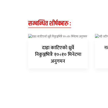
सम्बन्धित शीर्षकहरु :
दाह्रा काटिएको ध्रुर्वे
नद
निकुञ्जभित्रैः १०÷१० मिनेटमा
अनुगमन