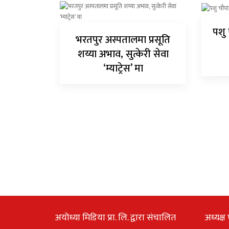
पशु 
भरतपुर अस्पतालमा प्रसूति
शय्या अभाव, सुत्केरी सेवा
‘म्याट्रेस’ मा
अयोध्या मिडिया प्रा. लि. द्वारा संचालित
अध्यक्ष 