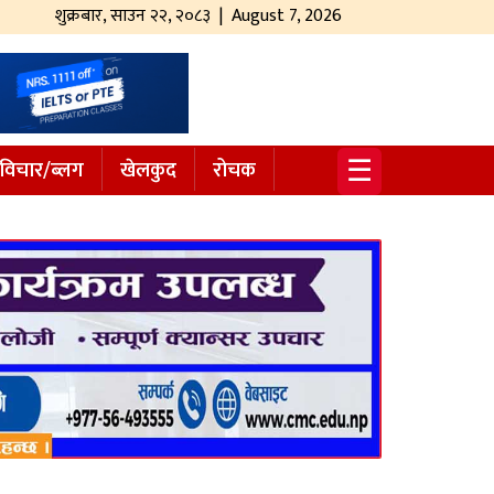
शुक्रबार
,
साउन
२२
,
२०८३
| August 7, 2026
☰
विचार/ब्लग
खेलकुद
रोचक