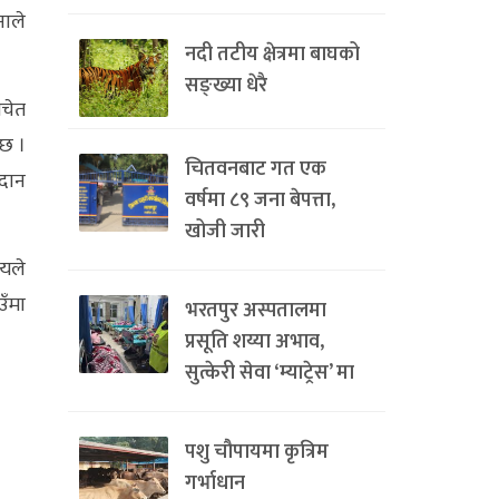
नाले
नदी तटीय क्षेत्रमा बाघको
सङ्ख्या धेरै
सचेत
 छ ।
चितवनबाट गत एक
तदान
वर्षमा ८९ जना बेपत्ता,
खोजी जारी
्यले
उँमा
भरतपुर अस्पतालमा
प्रसूति शय्या अभाव,
सुत्केरी सेवा ‘म्याट्रेस’ मा
पशु चौपायमा कृत्रिम
गर्भाधान