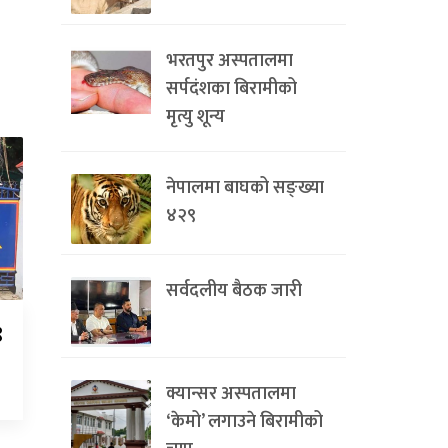
भरतपुर अस्पतालमा
सर्पदंशका बिरामीको
मृत्यु शून्य
नेपालमा बाघको सङ्ख्या
४२९
सर्वदलीय बैठक जारी
९
क्यान्सर अस्पतालमा
‘केमो’ लगाउने बिरामीको