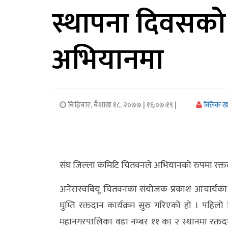
स्थापना दिवसको
अर्थ/
वाणिज्य
अभियानमा
मनाेरञ्जन
विज्ञान
प्रविधि
बिहिबार, बैशाख १८, २०७७
| १६:०७:१९ |
क्लिक 
अन्तरर्वार्ता
विचार/
संघ जिल्ला कमिटि चितवनले अभियानको रुपमा रक्तदा
ब्लग
अनेरास्वबियू चितवनका संयोजक प्रकाश आचार्यका
खेलकुद
घुम्ति रक्तदान कार्यक्रम सुरु गरिएको हो । पहिल
रोचक
महानगरपालिका वडा नम्बर ११ का २ स्थानमा रक्तद