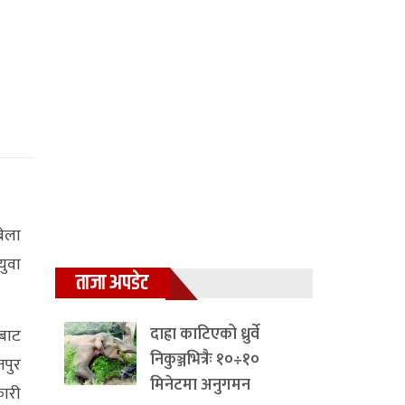
ेला
युवा
ताजा अपडेट
दाह्रा काटिएको ध्रुर्वे
रबाट
निकुञ्जभित्रैः १०÷१०
तपुर
मिनेटमा अनुगमन
कारी