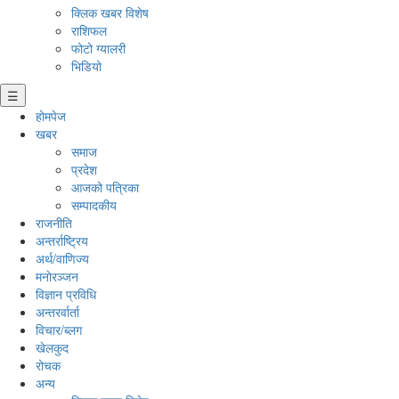
क्लिक खबर विशेष
राशिफल
फोटो ग्यालरी
भिडियो
☰
होमपेज
खबर
समाज
प्रदेश
आजको पत्रिका
सम्पादकीय
राजनीति
अन्तर्राष्ट्रिय
अर्थ/वाणिज्य
मनाेरञ्जन
विज्ञान प्रविधि
अन्तरर्वार्ता
विचार/ब्लग
खेलकुद
रोचक
अन्य