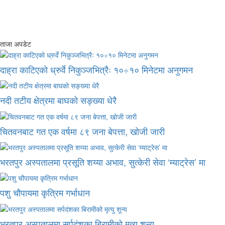
ताजा अपडेट
दाह्रा काटिएको ध्रुर्वे निकुञ्जभित्रैः १०÷१० मिनेटमा अनुगमन
नदी तटीय क्षेत्रमा बाघको सङ्ख्या धेरै
चितवनबाट गत एक वर्षमा ८९ जना बेपत्ता, खोजी जारी
भरतपुर अस्पतालमा प्रसूति शय्या अभाव, सुत्केरी सेवा ‘म्याट्रेस’ मा
पशु चौपायमा कृत्रिम गर्भाधान
भरतपुर अस्पतालमा सर्पदंशका बिरामीको मृत्यु शून्य