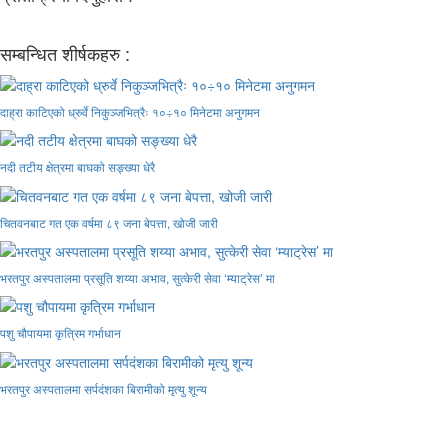
सम्बन्धित शीर्षकहरु :
दाह्रा काटिएको ध्रुर्वे निकुञ्जभित्रैः १०÷१० मिनेटमा अनुगमन
नदी तटीय क्षेत्रमा बाघको सङ्ख्या धेरै
चितवनबाट गत एक वर्षमा ८९ जना बेपत्ता, खोजी जारी
भरतपुर अस्पतालमा प्रसूति शय्या अभाव, सुत्केरी सेवा ‘म्याट्रेस’ मा
पशु चौपायमा कृत्रिम गर्भाधान
भरतपुर अस्पतालमा सर्पदंशका बिरामीको मृत्यु शून्य