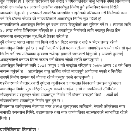
सुरु गरिएको हो । प्रदेश सरकारको एक करोड र नगरपालिकाले चालु आर्थिक बर्षमा विनियोजन
गरेको एक करोड ४२ लाखको लगानीमा आकाशेपुल निर्माण हुने इन्जिनियर पंकज गिरीले
जानकारी दिनुभयो । सरकारले आन्तरिक जनशक्ति र श्रोतको परिचालन गरी निर्माणको काम
गर्न दिने घोषणा गरेपछि सो नगरपालिकाले आकाशेपुल निर्माण सुरु गरेको हो ।
नगरपालिकाले आकाशेपुल निर्माण हुने स्थन वरपर विजुलीको तार भूमिगत गर्ने छ । त्यसका लागि
४० लाख रुपैया विनियोजन गरिएको छ । आकाशेपुल निर्माणको लागि भरतपुर स्थित हिम
सगरमाथा कन्स्ट्रक्सन प्रा.लि.ले ठेक्का पारेको छ ।
दुबै तर्फबाट आवत जावत गर्न मिल्ने गरी ४० मिटर लम्वाई र साढे ५ मिटर उचाइ रहेको
आकाशेपुल निर्माण हुने छ । यहाँ नेपालमै पहिलो पटक स्टीलका सामाग्रीहरु प्रयोग गरेर सो पुल
निर्माण गर्ने नगरपालिकाका प्रबक्ता राजेन्द्र हमालले जानकारी दिनुभयो । आकाशे पुललाई
अपाङ्गमैत्री बनाउन लिफ्ट जडान गर्ने योजना रहेको उहाँले बताउनुभयो ।
आकाशेपुल निर्माणको लागि २०७६ फागुन २ गते सम्झौता गरिएको र २०७७ असार २४ गते भित्र
सम्पन्न गर्नुपर्ने छ । आकाशेपुल चालु आर्थिक बर्षको महत्वपूर्ण आयोजना भएको र निर्धारित
समयमै निर्माण सम्पन्न गर्ने योजना रहेको प्रमुख वनले बताउनुभयो ।
शहरीकरणको विस्तार,सवारी दुर्घटना न्यूनीकरण र नगरलाई विकासको उचाइमा पु¥याउन
आकाशेपुल निर्माण सुरु गरिएको प्रमुख वनको भनाईछ । सो नगरपालिकाले टाँडीचोक,
सौराहाचोक र बकुलहर चोका आकाशेपुल निर्माण गर्ने योजना बनाएको थियो । अर्को बर्ष
सौराहाचोकमा आकाशेपुल निर्माण सुरु हुने छ ।
शिलान्यास कार्यक्रममा नेकपाका नगर अध्यक्ष कुलप्रसाद लामिछाने, नेपाली काँग्रेसका नगर
सभापति रुपनराज घिमिरे, वडाध्यक्षहरु तथा नगर कार्यपालिका सदस्यहरुको सहभागिता रहेको
थियो ।
प्रतिक्रिया दिनुहोस !