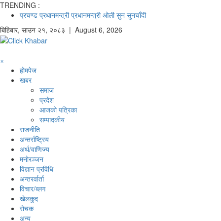
TRENDING :
प्रचण्ड
प्रधानमन्त्री
प्रधानमन्त्री ओली
सुन
सुनचाँदी
बिहिबार
,
साउन
२१
,
२०८३
| August 6, 2026
×
होमपेज
खबर
समाज
प्रदेश
आजको पत्रिका
सम्पादकीय
राजनीति
अन्तर्राष्ट्रिय
अर्थ/वाणिज्य
मनाेरञ्जन
विज्ञान प्रविधि
अन्तरर्वार्ता
विचार/ब्लग
खेलकुद
रोचक
अन्य