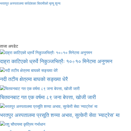
भरतपुर अस्पतालमा सर्पदंशका बिरामीको मृत्यु शून्य
ताजा अपडेट
दाह्रा काटिएको ध्रुर्वे निकुञ्जभित्रैः १०÷१० मिनेटमा अनुगमन
नदी तटीय क्षेत्रमा बाघको सङ्ख्या धेरै
चितवनबाट गत एक वर्षमा ८९ जना बेपत्ता, खोजी जारी
भरतपुर अस्पतालमा प्रसूति शय्या अभाव, सुत्केरी सेवा ‘म्याट्रेस’ मा