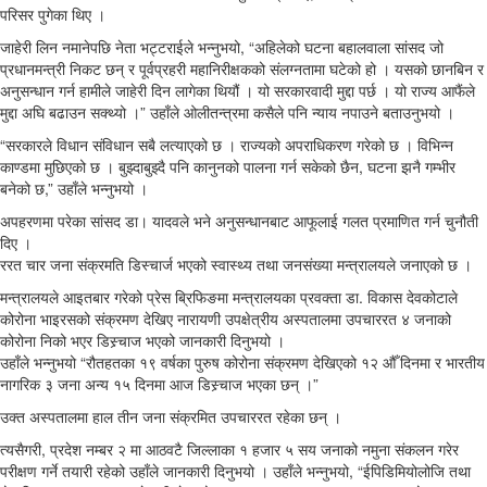
परिसर पुगेका थिए ।
जाहेरी लिन नमानेपछि नेता भट्टराईले भन्नुभयो, “अहिलेको घटना बहालवाला सांसद जो
प्रधानमन्त्री निकट छन् र पूर्वप्रहरी महानिरीक्षकको संलग्नतामा घटेको हो । यसको छानबिन र
अनुसन्धान गर्न हामीले जाहेरी दिन लागेका थियौं । यो सरकारवादी मुद्दा पर्छ । यो राज्य आफैंले
मुद्दा अघि बढाउन सक्थ्यो ।” उहाँले ओलीतन्त्रमा कसैले पनि न्याय नपाउने बताउनुभयो ।
“सरकारले विधान संविधान सबै लत्याएको छ । राज्यको अपराधिकरण गरेको छ । विभिन्न
काण्डमा मुछिएको छ । बुझ्दाबुझ्दै पनि कानुनको पालना गर्न सकेको छैन, घटना झनै गम्भीर
बनेको छ,” उहाँले भन्नुभयो ।
अपहरणमा परेका सांसद डा। यादवले भने अनुसन्धानबाट आफूलाई गलत प्रमाणित गर्न चुनौती
दिए ।
ररत चार जना संक्रमति डिस्चार्ज भएको स्वास्थ्य तथा जनसंख्या मन्त्रालयले जनाएको छ ।
मन्त्रालयले आइतबार गरेको प्रेस ब्रिफिङमा मन्त्रालयका प्रवक्ता डा. विकास देवकोटाले
कोरोना भाइरसको संक्रमण देखिए नारायणी उपक्षेत्रीय अस्पतालमा उपचाररत ४ जनाको
कोरोना निको भएर डिस्र्चाज भएको जानकारी दिनुभयो ।
उहाँले भन्नुभयो “रौतहतका १९ वर्षका पुरुष कोरोना संक्रमण देखिएको १२ औँ दिनमा र भारतीय
नागरिक ३ जना अन्य १५ दिनमा आज डिस्र्चाज भएका छन् ।”
उक्त अस्पतालमा हाल तीन जना संक्रमित उपचाररत रहेका छन् ।
त्यसैगरी, प्रदेश नम्बर २ मा आठवटै जिल्लाका १ हजार ५ सय जनाको नमुना संकलन गरेर
परीक्षण गर्ने तयारी रहेको उहाँले जानकारी दिनुभयो । उहाँले भन्नुभयो, “ईपिडिमियोलोजि तथा