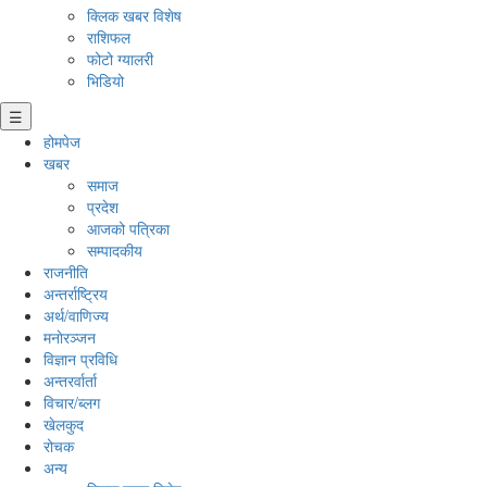
क्लिक खबर विशेष
राशिफल
फोटो ग्यालरी
भिडियो
☰
होमपेज
खबर
समाज
प्रदेश
आजको पत्रिका
सम्पादकीय
राजनीति
अन्तर्राष्ट्रिय
अर्थ/वाणिज्य
मनाेरञ्जन
विज्ञान प्रविधि
अन्तरर्वार्ता
विचार/ब्लग
खेलकुद
रोचक
अन्य