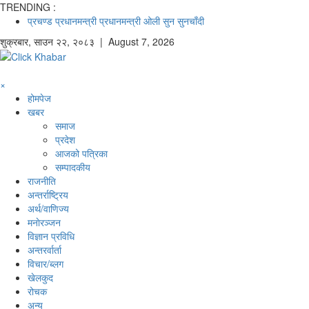
TRENDING :
प्रचण्ड
प्रधानमन्त्री
प्रधानमन्त्री ओली
सुन
सुनचाँदी
शुक्रबार
,
साउन
२२
,
२०८३
| August 7, 2026
×
होमपेज
खबर
समाज
प्रदेश
आजको पत्रिका
सम्पादकीय
राजनीति
अन्तर्राष्ट्रिय
अर्थ/वाणिज्य
मनाेरञ्जन
विज्ञान प्रविधि
अन्तरर्वार्ता
विचार/ब्लग
खेलकुद
रोचक
अन्य