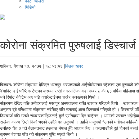
फोटो ग्यालरी
भिडियो
कोरोना संक्रमित पुरुषलाई डिस्चार्ज
शनिबार, बैशाख १३, २०७७
| १८:०३:५६ |
क्लिक खबर
चितवनः कोरोना संक्रमण देखिएर भरतपुर अस्पतालको आईसोलेसनमा रहेकका एक पुरुषको कोरोन
¥यापिट डाईग्नोष्टिक टेष्टका क्रममा राप्ती नगरपालिका वडा नम्बर ८ की ६३ वर्षिया महिला
भने रिपोट नेगेटिभ आए पछि क्वारेन्टाईनमा राखेर फकाईएको थियो ।
संक्रमण देखिए पछि उनीहरुलाई भरतपुर अस्पतालमा राखि उपचार गरिएको थियो । उपचारका क्रमम
अनुसार दुबै परिक्षणमा संक्रमण नदेखिए पछि उनलाई आज डिस्चार्ज गरिएको हो । डिस्चार्ज पछि पन
डिस्चार्ज पछि उनले संञ्चारकर्मीहरुलाई कुनै प्रतिकृया दिन चाहेनन् । आमाको उपचार भईर
राखेका कारण छिटो निको भएको उहाँले बताउनुभयो । उहाँले भन्नुभयो “उनको मनोवल कहिल्यौ 
उनीहरु चैत ३ गते वेलायतबाट हङ्कङ नेपाल हुँदै आएका थिए । काठमाडौंको दुई दिनको बसाई 
क्रममा बैशाख पाँच गते संक्रमण पुष्टि भएको थियो ।