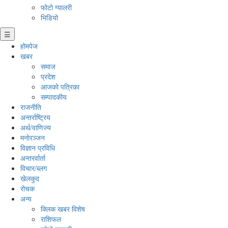
फोटो ग्यालरी
भिडियो
☰
होमपेज
खबर
समाज
प्रदेश
आजको पत्रिका
सम्पादकीय
राजनीति
अन्तर्राष्ट्रिय
अर्थ/वाणिज्य
मनाेरञ्जन
विज्ञान प्रविधि
अन्तरर्वार्ता
विचार/ब्लग
खेलकुद
रोचक
अन्य
क्लिक खबर विशेष
राशिफल