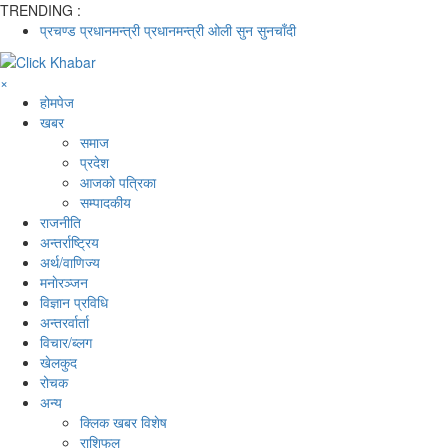
TRENDING :
प्रचण्ड
प्रधानमन्त्री
प्रधानमन्त्री ओली
सुन
सुनचाँदी
×
होमपेज
खबर
समाज
प्रदेश
आजको पत्रिका
सम्पादकीय
राजनीति
अन्तर्राष्ट्रिय
अर्थ/वाणिज्य
मनाेरञ्जन
विज्ञान प्रविधि
अन्तरर्वार्ता
विचार/ब्लग
खेलकुद
रोचक
अन्य
क्लिक खबर विशेष
राशिफल