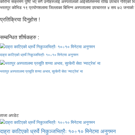
कोरोना संक्रमण पुष्टि भए संगै उनीहरुलाई अस्पतालको आईसोलेसनमा राखि उपचार गरिएको थ
भरतपुर कोभिड १९ प्रयोगशलामा जिल्लाका बिभिन्न अस्पतालमा उपचाररत ४ सय ७२ जनाको स्वा
प्रतिक्रिया दिनुहोस !
सम्बन्धित शीर्षकहरु :
दाह्रा काटिएको ध्रुर्वे निकुञ्जभित्रैः १०÷१० मिनेटमा अनुगमन
भरतपुर अस्पतालमा प्रसूति शय्या अभाव, सुत्केरी सेवा ‘म्याट्रेस’ मा
ताजा अपडेट
दाह्रा काटिएको ध्रुर्वे निकुञ्जभित्रैः १०÷१० मिनेटमा अनुगमन