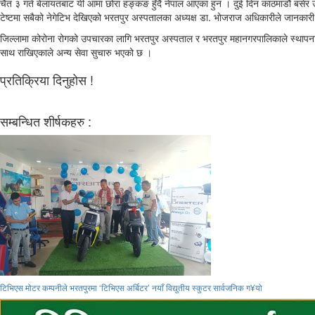
चैत ३ गते बेलायतबाट यी आमा छोरा हङ्कङ हुँदै नेपाल आएका हुन । दुई दिन काठमाडौं बसेर उ
टेष्टमा सबैको नेगेटिभ देखिएको भरतपुर अस्पतालका अध्यक्ष डा. भोजराज अधिकारीले जानकारी
जिल्लामा कोरोना रोगको उपचारका लागि भरतपुर अस्पताल र भरतपुर महानगरपालिकाले स्थापन
साथ राखिएकाले अन्य सेवा सुचारु भएको छ ।
प्रतिक्रिया दिनुहोस !
सम्बन्धित शीर्षकहरु :
टिभिएस मोटर कम्पनीले भरतपुरमा ‘टिभिएस अर्बिटर’ नयाँ विद्युतीय स्कुटर सार्वजनिक ग¥यो