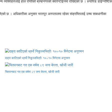
्यक्तिहरुलाई हाल राप्तीको ब्रम्हनगरको क्वारेन्टाईनमा राखिएको छ । ¥यापिड डाईग्नोष्टिक
ोकीएको छ । अधिकारीका अनुसार भरतपुर अस्पतालमा रहेका संक्रमितलाई उच्च साबधानीका
दाह्रा काटिएको ध्रुर्वे निकुञ्जभित्रैः १०÷१० मिनेटमा अनुगमन
चितवनबाट गत एक वर्षमा ८९ जना बेपत्ता, खोजी जारी