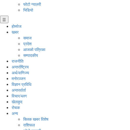
फोटो ग्यालरी
भिडियो
☰
होमपेज
खबर
समाज
प्रदेश
आजको पत्रिका
सम्पादकीय
राजनीति
अन्तर्राष्ट्रिय
अर्थ/वाणिज्य
मनाेरञ्जन
विज्ञान प्रविधि
अन्तरर्वार्ता
विचार/ब्लग
खेलकुद
रोचक
अन्य
क्लिक खबर विशेष
राशिफल