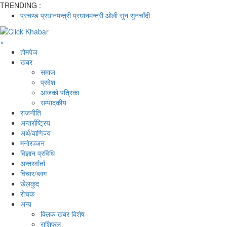
TRENDING :
प्रचण्ड
प्रधानमन्त्री
प्रधानमन्त्री ओली
सुन
सुनचाँदी
×
होमपेज
खबर
समाज
प्रदेश
आजको पत्रिका
सम्पादकीय
राजनीति
अन्तर्राष्ट्रिय
अर्थ/वाणिज्य
मनाेरञ्जन
विज्ञान प्रविधि
अन्तरर्वार्ता
विचार/ब्लग
खेलकुद
रोचक
अन्य
क्लिक खबर विशेष
राशिफल