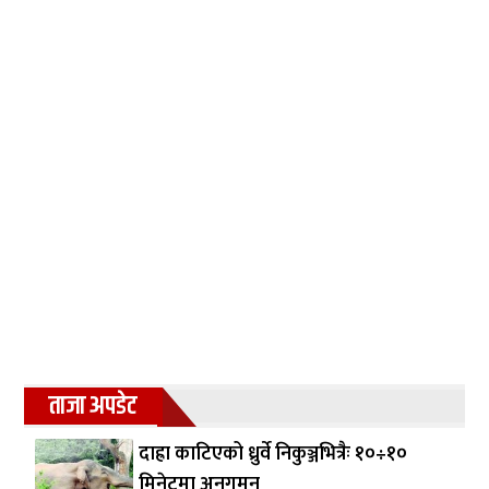
ताजा अपडेट
दाह्रा काटिएको ध्रुर्वे निकुञ्जभित्रैः १०÷१०
मिनेटमा अनुगमन