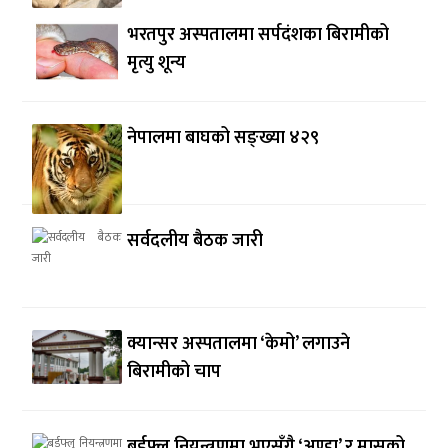
भरतपुर अस्पतालमा सर्पदंशका बिरामीको
मृत्यु शून्य
नेपालमा बाघको सङ्ख्या ४२९
सर्वदलीय बैठक जारी
क्यान्सर अस्पतालमा ‘केमो’ लगाउने
बिरामीको चाप
बर्डफ्लु नियन्त्रणमा भएसँगै ‘अण्डा’ र मासुको