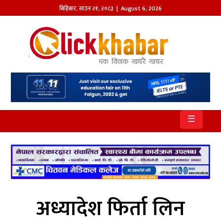
बिहिबार
,
साउन
२१
,
२०८३
| August 6, 2026
होमपेज
खबर
समाज
प्रदेश
☰
आजको
पत्रिका
सम्पादकीय
राजनीति
अध्यादेश फिर्ता लिन
अन्तर्राष्ट्रिय