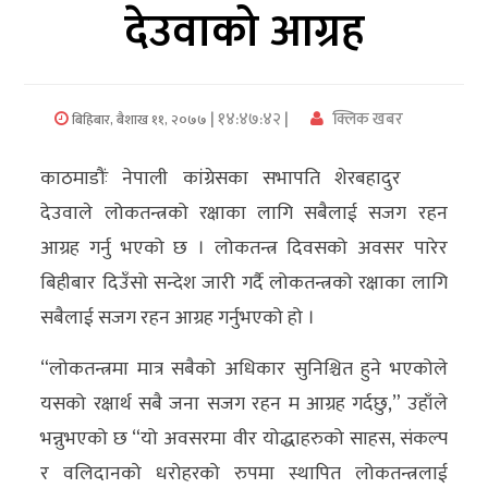
देउवाको आग्रह
अर्थ/
वाणिज्य
| १४:४७:४२ |
क्लिक खबर
बिहिबार, बैशाख ११, २०७७
मनाेरञ्जन
काठमाडौंः नेपाली कांग्रेसका सभापति शेरबहादुर
विज्ञान
देउवाले लोकतन्त्रको रक्षाका लागि सबैलाई सजग रहन
प्रविधि
आग्रह गर्नु भएको छ । लोकतन्त्र दिवसको अवसर पारेर
अन्तरर्वार्ता
बिहीबार दिउँसो सन्देश जारी गर्दै लोकतन्त्रको रक्षाका लागि
सबैलाई सजग रहन आग्रह गर्नुभएको हो ।
विचार/
ब्लग
“लोकतन्त्रमा मात्र सबैको अधिकार सुनिश्चित हुने भएकोले
यसको रक्षार्थ सबै जना सजग रहन म आग्रह गर्दछु,” उहाँले
खेलकुद
भन्नुभएको छ “यो अवसरमा वीर योद्धाहरुको साहस, संकल्प
रोचक
र वलिदानको धरोहरको रुपमा स्थापित लोकतन्त्रलाई