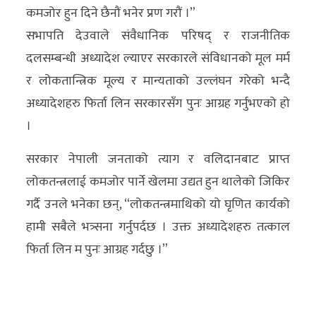
कमजोर हुन दिने छैनौं भनेर प्रण गरौं ।”
अन्य
सभापति देउवाले संवैधानिक परिषद् र राजनीतिक
क्लिक
दलसम्बन्धी अध्यादेश ल्याएर सरकारले संविधानको मूल मर्म
खबर
र लोकतान्त्रिक मूल्य र मान्यताको उल्लंघन गरेको भन्दै
विशेष
अध्यादेशहरु फिर्ता लिन सरकारसँग पुनः आग्रह गर्नुभएको हो
राशिफल
।
फोटो
सरकार नेपाली जनताको त्याग र वलिदानबाट प्राप्त
ग्यालरी
लोकतन्त्रलाई कमजोर पार्ने खेलमा उद्यत हुन थालेको जिकिर
गर्दै उनले भनेका छन्, “लोकतन्त्रमाथिको यो घृणित कार्यको
भिडियो
हामी सबैले भत्र्सना गर्नुपर्दछ । उक्त अध्यादेशहरु तत्काल
फिर्ता लिन म पुनः आग्रह गर्दछु ।”