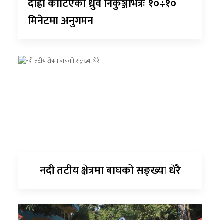
दाह्रा काटिएको ध्रुर्वे निकुञ्जभित्रैः १०÷१०
मिनेटमा अनुगमन
नदी तटीय क्षेत्रमा बाघको सङ्ख्या धेरै