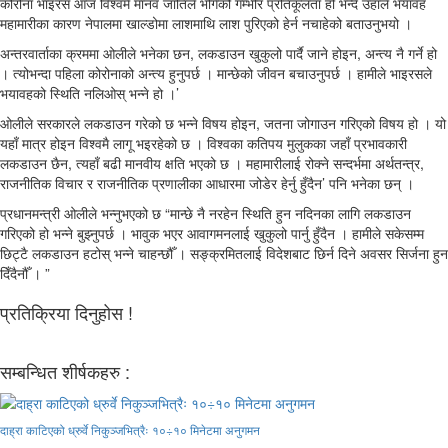
कोरोना भाइरस आज विश्वमै मानव जातिले भोगेको गम्भीर प्रतिकूलता हो भन्दै उहाँले भयावह
महामारीका कारण नेपालमा खाल्डोमा लाशमाथि लाश पुरिएको हेर्न नचाहेको बताउनुभयो ।
अन्तरवार्ताका क्रममा ओलीले भनेका छन, लकडाउन खुकुलो पार्दै जाने होइन, अन्त्य नै गर्ने हो
। त्योभन्दा पहिला कोरोनाको अन्त्य हुनुपर्छ । मान्छेको जीवन बचाउनुपर्छ । हामीले भाइरसले
भयावहको स्थिति नलिओस् भन्ने हो ।’
ओलीले सरकारले लकडाउन गरेको छ भन्ने विषय होइन, जतना जोगाउन गरिएको विषय हो । यो
यहाँ मात्र होइन विश्वमै लागू भइरहेको छ । विश्वका कतिपय मुलुकका जहाँ प्रभावकारी
लकडाउन छैन, त्यहाँ बढी मानवीय क्षति भएको छ । महामारीलाई रोक्ने सन्दर्भमा अर्थतन्त्र,
राजनीतिक विचार र राजनीतिक प्रणालीका आधारमा जोडेर हेर्नु हुँदैन’ पनि भनेका छन् ।
प्रधानमन्त्री ओलीले भन्नुभएको छ “मान्छे नै नरहेन स्थिति हुन नदिनका लागि लकडाउन
गरिएको हो भन्ने बुझ्नुपर्छ । भावुक भएर आवागमनलाई खुकुलो पार्नु हुँदैन । हामीले सकेसम्म
छिट्टै लकडाउन हटोस् भन्ने चाहन्छौँ । सङ्क्रमितलाई विदेशबाट छिर्न दिने अवसर सिर्जना हुन
दिँदैनौँ । ”
प्रतिक्रिया दिनुहोस !
सम्बन्धित शीर्षकहरु :
दाह्रा काटिएको ध्रुर्वे निकुञ्जभित्रैः १०÷१० मिनेटमा अनुगमन