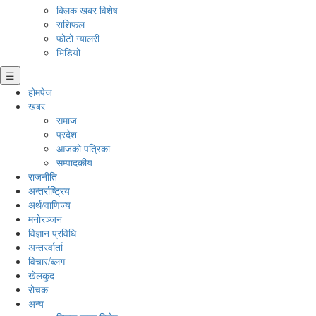
क्लिक खबर विशेष
राशिफल
फोटो ग्यालरी
भिडियो
☰
होमपेज
खबर
समाज
प्रदेश
आजको पत्रिका
सम्पादकीय
राजनीति
अन्तर्राष्ट्रिय
अर्थ/वाणिज्य
मनाेरञ्जन
विज्ञान प्रविधि
अन्तरर्वार्ता
विचार/ब्लग
खेलकुद
रोचक
अन्य