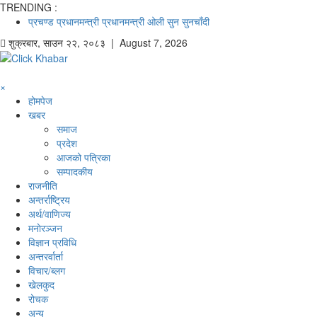
TRENDING :
प्रचण्ड
प्रधानमन्त्री
प्रधानमन्त्री ओली
सुन
सुनचाँदी
शुक्रबार
,
साउन
२२
,
२०८३
| August 7, 2026
×
होमपेज
खबर
समाज
प्रदेश
आजको पत्रिका
सम्पादकीय
राजनीति
अन्तर्राष्ट्रिय
अर्थ/वाणिज्य
मनाेरञ्जन
विज्ञान प्रविधि
अन्तरर्वार्ता
विचार/ब्लग
खेलकुद
रोचक
अन्य