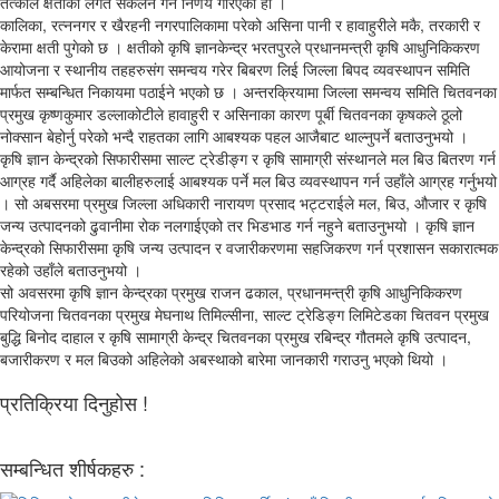
तत्काल क्षतीको लगत संकलन गर्ने निर्णय गरिएको हो ।
कालिका, रत्ननगर र खैरहनी नगरपालिकामा परेको असिना पानी र हावाहुरीले मकै, तरकारी र
केरामा क्षती पुगेको छ । क्षतीको कृषि ज्ञानकेन्द्र भरतपुरले प्रधानमन्त्री कृषि आधुनिकिकरण
आयोजना र स्थानीय तहहरुसंग समन्वय गरेर बिबरण लिई जिल्ला बिपद व्यवस्थापन समिति
मार्फत सम्बन्धित निकायमा पठाईने भएको छ । अन्तरक्रियामा जिल्ला समन्वय समिति चितवनका
प्रमुख कृष्णकुमार डल्लाकोटीले हावाहुरी र असिनाका कारण पूर्बी चितवनका कृषकले ठूलो
नोक्सान बेहोर्नु परेको भन्दै राहतका लागि आबश्यक पहल आजैबाट थाल्नुपर्ने बताउनुभयो ।
कृषि ज्ञान केन्द्रको सिफारीसमा साल्ट ट्रेडीङ्ग र कृषि सामाग्री संस्थानले मल बिउ बितरण गर्न
आग्रह गर्दै अहिलेका बालीहरुलाई आबश्यक पर्ने मल बिउ व्यवस्थापन गर्न उहाँले आग्रह गर्नुभयो
। सो अबसरमा प्रमुख जिल्ला अधिकारी नारायण प्रसाद भट्टराईले मल, बिउ, औजार र कृषि
जन्य उत्पादनको ढुवानीमा रोक नलगाईएको तर भिडभाड गर्न नहुने बताउनुभयो । कृषि ज्ञान
केन्द्रको सिफारीसमा कृषि जन्य उत्पादन र वजारीकरणमा सहजिकरण गर्न प्रशासन सकारात्मक
रहेको उहाँले बताउनुभयो ।
सो अवसरमा कृषि ज्ञान केन्द्रका प्रमुख राजन ढकाल, प्रधानमन्त्री कृषि आधुनिकिकरण
परियोजना चितवनका प्रमुख मेघनाथ तिमिल्सीना, साल्ट ट्रेडिङ्ग लिमिटेडका चितवन प्रमुख
बुद्धि बिनोद दाहाल र कृषि सामाग्री केन्द्र चितवनका प्रमुख रबिन्द्र गौतमले कृषि उत्पादन,
बजारीकरण र मल बिउको अहिलेको अबस्थाको बारेमा जानकारी गराउनु भएको थियो ।
प्रतिक्रिया दिनुहोस !
सम्बन्धित शीर्षकहरु :