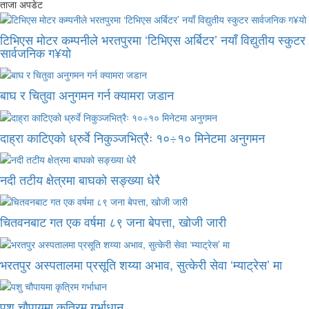
ताजा अपडेट
टिभिएस मोटर कम्पनीले भरतपुरमा ‘टिभिएस अर्बिटर’ नयाँ विद्युतीय स्कुटर
सार्वजनिक ग¥यो
बाघ र चितुवा अनुगमन गर्न क्यामरा जडान
दाह्रा काटिएको ध्रुर्वे निकुञ्जभित्रैः १०÷१० मिनेटमा अनुगमन
नदी तटीय क्षेत्रमा बाघको सङ्ख्या धेरै
चितवनबाट गत एक वर्षमा ८९ जना बेपत्ता, खोजी जारी
भरतपुर अस्पतालमा प्रसूति शय्या अभाव, सुत्केरी सेवा ‘म्याट्रेस’ मा
पशु चौपायमा कृत्रिम गर्भाधान