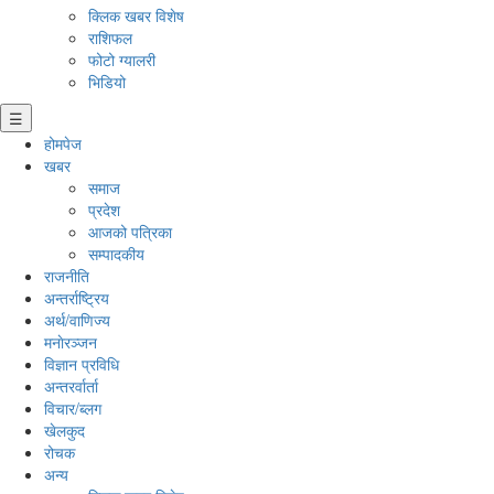
क्लिक खबर विशेष
राशिफल
फोटो ग्यालरी
भिडियो
☰
होमपेज
खबर
समाज
प्रदेश
आजको पत्रिका
सम्पादकीय
राजनीति
अन्तर्राष्ट्रिय
अर्थ/वाणिज्य
मनाेरञ्जन
विज्ञान प्रविधि
अन्तरर्वार्ता
विचार/ब्लग
खेलकुद
रोचक
अन्य