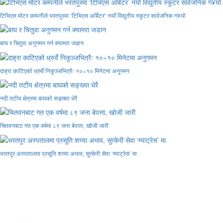
टिभिएस मोटर कम्पनीले भरतपुरमा ‘टिभिएस अर्बिटर’ नयाँ विद्युतीय स्कुटर सार्वजनिक ग¥यो
बाघ र चितुवा अनुगमन गर्न क्यामरा जडान
दाह्रा काटिएको ध्रुर्वे निकुञ्जभित्रैः १०÷१० मिनेटमा अनुगमन
नदी तटीय क्षेत्रमा बाघको सङ्ख्या धेरै
चितवनबाट गत एक वर्षमा ८९ जना बेपत्ता, खोजी जारी
भरतपुर अस्पतालमा प्रसूति शय्या अभाव, सुत्केरी सेवा ‘म्याट्रेस’ मा