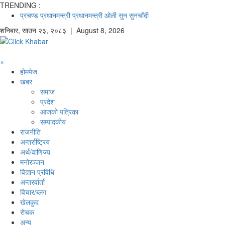
TRENDING :
प्रचण्ड
प्रधानमन्त्री
प्रधानमन्त्री ओली
सुन
सुनचाँदी
शनिबार
,
साउन
२३
,
२०८३
| August 8, 2026
×
होमपेज
खबर
समाज
प्रदेश
आजको पत्रिका
सम्पादकीय
राजनीति
अन्तर्राष्ट्रिय
अर्थ/वाणिज्य
मनाेरञ्जन
विज्ञान प्रविधि
अन्तरर्वार्ता
विचार/ब्लग
खेलकुद
रोचक
अन्य