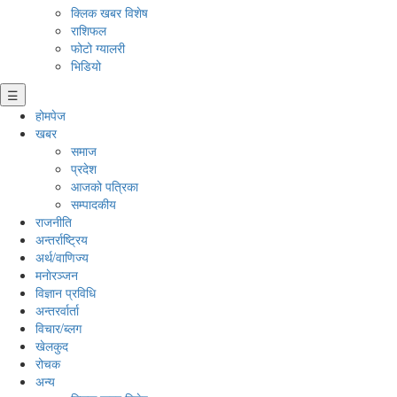
क्लिक खबर विशेष
राशिफल
फोटो ग्यालरी
भिडियो
☰
होमपेज
खबर
समाज
प्रदेश
आजको पत्रिका
सम्पादकीय
राजनीति
अन्तर्राष्ट्रिय
अर्थ/वाणिज्य
मनाेरञ्जन
विज्ञान प्रविधि
अन्तरर्वार्ता
विचार/ब्लग
खेलकुद
रोचक
अन्य