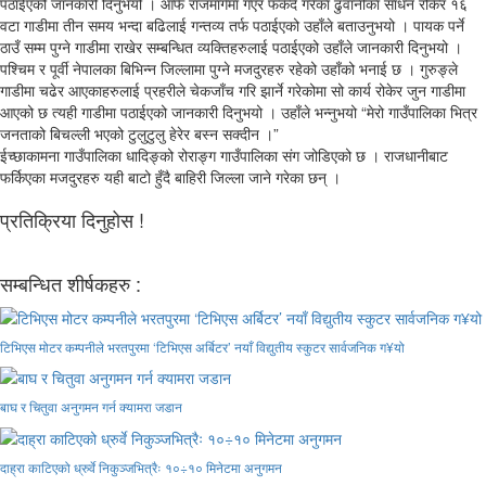
पठाईएको जानकारी दिनुभयो । आँफै राजमार्गमा गएर फर्कदै गरेका ढुवानीका साधन रोकेर १६
वटा गाडीमा तीन समय भन्दा बढिलाई गन्तव्य तर्फ पठाईएको उहाँले बताउनुभयो । पायक पर्ने
ठाउँ सम्म पुग्ने गाडीमा राखेर सम्बन्धित व्यक्तिहरुलाई पठाईएको उहाँले जानकारी दिनुभयो ।
पश्चिम र पूर्वी नेपालका बिभिन्न जिल्लामा पुग्ने मजदुरहरु रहेको उहाँको भनाई छ । गुरुङ्ले
गाडीमा चढेर आएकाहरुलाई प्रहरीले चेकजाँच गरि झार्ने गरेकोमा सो कार्य रोकेर जुन गाडीमा
आएको छ त्यही गाडीमा पठाईएको जानकारी दिनुभयो । उहाँले भन्नुभयो “मेरो गाउँपालिका भित्र
जनताको बिचल्ली भएको टुलुटुलु हेरेर बस्न सक्दीन ।”
ईच्छाकामना गाउँपालिका धादिङ्को रोराङ्ग गाउँपालिका संग जोडिएको छ । राजधानीबाट
फर्किएका मजदुरहरु यही बाटो हुँदै बाहिरी जिल्ला जाने गरेका छन् ।
प्रतिक्रिया दिनुहोस !
सम्बन्धित शीर्षकहरु :
टिभिएस मोटर कम्पनीले भरतपुरमा ‘टिभिएस अर्बिटर’ नयाँ विद्युतीय स्कुटर सार्वजनिक ग¥यो
बाघ र चितुवा अनुगमन गर्न क्यामरा जडान
दाह्रा काटिएको ध्रुर्वे निकुञ्जभित्रैः १०÷१० मिनेटमा अनुगमन