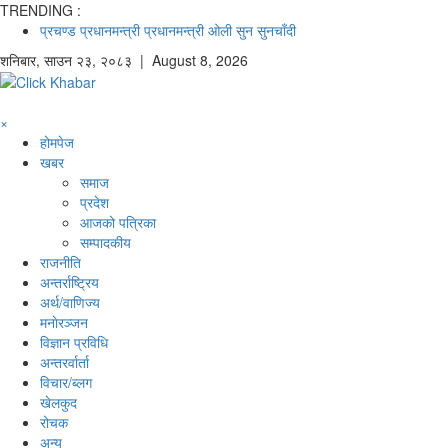
TRENDING :
प्रचण्ड
प्रधानमन्त्री
प्रधानमन्त्री ओली
सुन
सुनचाँदी
शनिबार
,
साउन
२३
,
२०८३
| August 8, 2026
×
होमपेज
खबर
समाज
प्रदेश
आजको पत्रिका
सम्पादकीय
राजनीति
अन्तर्राष्ट्रिय
अर्थ/वाणिज्य
मनाेरञ्जन
विज्ञान प्रविधि
अन्तरर्वार्ता
विचार/ब्लग
खेलकुद
रोचक
अन्य