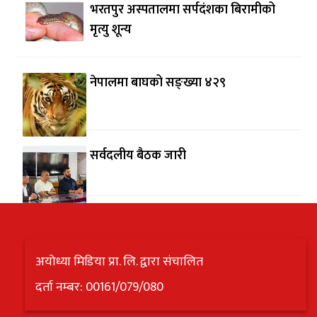
भरतपुर अस्पतालमा सर्पदंशका बिरामीको
मृत्यु शून्य
नेपालमा बाघको सङ्ख्या ४२९
सर्वदलीय बैठक जारी
अयोध्या मिडिया प्रा. लि. द्वारा संचालित
दर्ता नम्बर: 00161/079/080