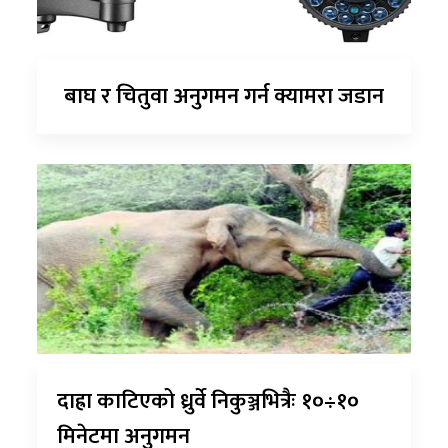
बाघ र चितुवा अनुगमन गर्न क्यामरा जडान
दाह्रा काटिएको ध्रुर्वे निकुञ्जभित्रैः १०÷१०
मिनेटमा अनुगमन