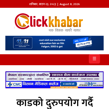
शनिबार
,
साउन
२३
,
२०८३
| August 8, 2026
होमपेज
खबर
समाज
प्रदेश
☰
आजको
पत्रिका
सम्पादकीय
राजनीति
काडको दुरुपयोग गर्दै
अन्तर्राष्ट्रिय