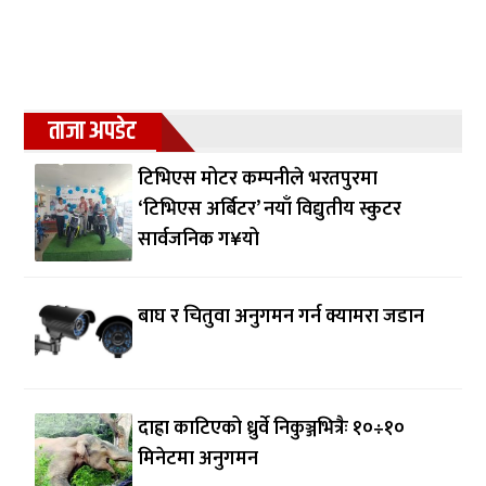
ताजा अपडेट
टिभिएस मोटर कम्पनीले भरतपुरमा
‘टिभिएस अर्बिटर’ नयाँ विद्युतीय स्कुटर
सार्वजनिक ग¥यो
बाघ र चितुवा अनुगमन गर्न क्यामरा जडान
दाह्रा काटिएको ध्रुर्वे निकुञ्जभित्रैः १०÷१०
मिनेटमा अनुगमन