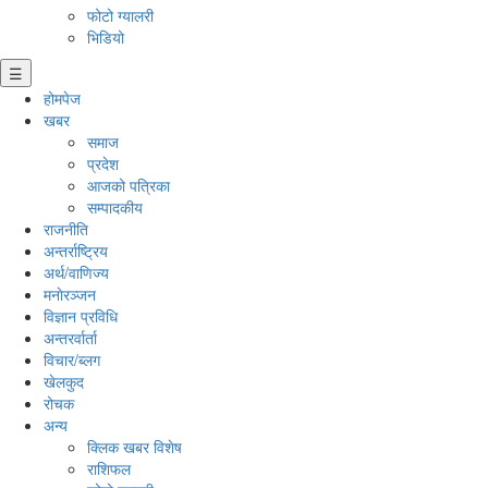
फोटो ग्यालरी
भिडियो
☰
होमपेज
खबर
समाज
प्रदेश
आजको पत्रिका
सम्पादकीय
राजनीति
अन्तर्राष्ट्रिय
अर्थ/वाणिज्य
मनाेरञ्जन
विज्ञान प्रविधि
अन्तरर्वार्ता
विचार/ब्लग
खेलकुद
रोचक
अन्य
क्लिक खबर विशेष
राशिफल