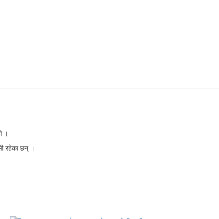
हो ।
सी रहेका छन् ।