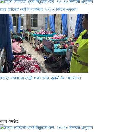
दाह्रा काटिएको ध्रुर्वे निकुञ्जभित्रैः १०÷१० मिनेटमा अनुगमन
भरतपुर अस्पतालमा प्रसूति शय्या अभाव, सुत्केरी सेवा ‘म्याट्रेस’ मा
ताजा अपडेट