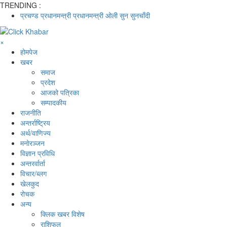
TRENDING :
प्रचण्ड
प्रधानमन्त्री
प्रधानमन्त्री ओली
सुन
सुनचाँदी
×
होमपेज
खबर
समाज
प्रदेश
आजको पत्रिका
सम्पादकीय
राजनीति
अन्तर्राष्ट्रिय
अर्थ/वाणिज्य
मनाेरञ्जन
विज्ञान प्रविधि
अन्तरर्वार्ता
विचार/ब्लग
खेलकुद
रोचक
अन्य
क्लिक खबर विशेष
राशिफल