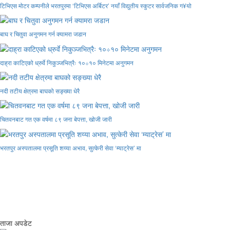
टिभिएस मोटर कम्पनीले भरतपुरमा ‘टिभिएस अर्बिटर’ नयाँ विद्युतीय स्कुटर सार्वजनिक ग¥यो
बाघ र चितुवा अनुगमन गर्न क्यामरा जडान
दाह्रा काटिएको ध्रुर्वे निकुञ्जभित्रैः १०÷१० मिनेटमा अनुगमन
नदी तटीय क्षेत्रमा बाघको सङ्ख्या धेरै
चितवनबाट गत एक वर्षमा ८९ जना बेपत्ता, खोजी जारी
भरतपुर अस्पतालमा प्रसूति शय्या अभाव, सुत्केरी सेवा ‘म्याट्रेस’ मा
ताजा अपडेट