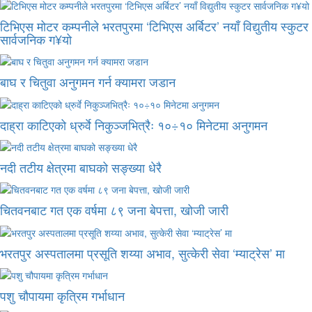
टिभिएस मोटर कम्पनीले भरतपुरमा ‘टिभिएस अर्बिटर’ नयाँ विद्युतीय स्कुटर
सार्वजनिक ग¥यो
बाघ र चितुवा अनुगमन गर्न क्यामरा जडान
दाह्रा काटिएको ध्रुर्वे निकुञ्जभित्रैः १०÷१० मिनेटमा अनुगमन
नदी तटीय क्षेत्रमा बाघको सङ्ख्या धेरै
चितवनबाट गत एक वर्षमा ८९ जना बेपत्ता, खोजी जारी
भरतपुर अस्पतालमा प्रसूति शय्या अभाव, सुत्केरी सेवा ‘म्याट्रेस’ मा
पशु चौपायमा कृत्रिम गर्भाधान