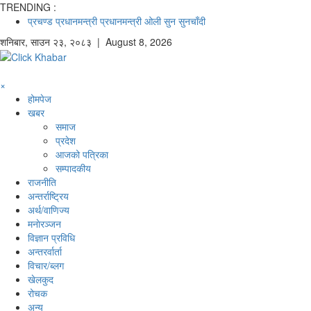
TRENDING :
प्रचण्ड
प्रधानमन्त्री
प्रधानमन्त्री ओली
सुन
सुनचाँदी
शनिबार
,
साउन
२३
,
२०८३
| August 8, 2026
×
होमपेज
खबर
समाज
प्रदेश
आजको पत्रिका
सम्पादकीय
राजनीति
अन्तर्राष्ट्रिय
अर्थ/वाणिज्य
मनाेरञ्जन
विज्ञान प्रविधि
अन्तरर्वार्ता
विचार/ब्लग
खेलकुद
रोचक
अन्य