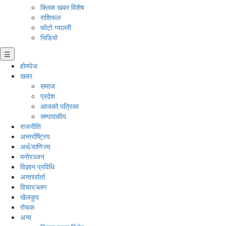
क्लिक खबर विशेष
राशिफल
फोटो ग्यालरी
भिडियो
☰
होमपेज
खबर
समाज
प्रदेश
आजको पत्रिका
सम्पादकीय
राजनीति
अन्तर्राष्ट्रिय
अर्थ/वाणिज्य
मनाेरञ्जन
विज्ञान प्रविधि
अन्तरर्वार्ता
विचार/ब्लग
खेलकुद
रोचक
अन्य