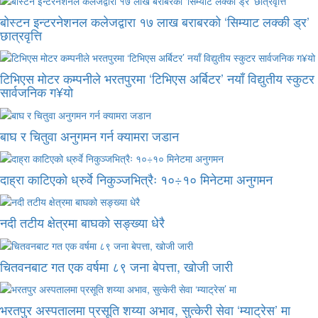
बोस्टन इन्टरनेशनल कलेजद्वारा १७ लाख बराबरको ‘सिम्याट लक्की ड्र’
छात्रवृत्ति
टिभिएस मोटर कम्पनीले भरतपुरमा ‘टिभिएस अर्बिटर’ नयाँ विद्युतीय स्कुटर
सार्वजनिक ग¥यो
बाघ र चितुवा अनुगमन गर्न क्यामरा जडान
दाह्रा काटिएको ध्रुर्वे निकुञ्जभित्रैः १०÷१० मिनेटमा अनुगमन
नदी तटीय क्षेत्रमा बाघको सङ्ख्या धेरै
चितवनबाट गत एक वर्षमा ८९ जना बेपत्ता, खोजी जारी
भरतपुर अस्पतालमा प्रसूति शय्या अभाव, सुत्केरी सेवा ‘म्याट्रेस’ मा