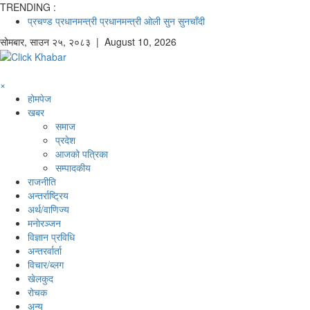
TRENDING :
प्रचण्ड
प्रधानमन्त्री
प्रधानमन्त्री ओली
सुन
सुनचाँदी
सोमबार
,
साउन
२५
,
२०८३
| August 10, 2026
×
होमपेज
खबर
समाज
प्रदेश
आजको पत्रिका
सम्पादकीय
राजनीति
अन्तर्राष्ट्रिय
अर्थ/वाणिज्य
मनाेरञ्जन
विज्ञान प्रविधि
अन्तरर्वार्ता
विचार/ब्लग
खेलकुद
रोचक
अन्य