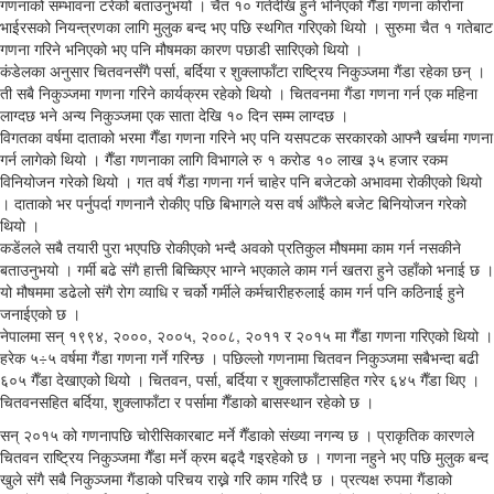
गणनाको सम्भावना टरेको बताउनुभयो । चैत १० गतेदेखि हुने भनिएको गैँडा गणना कोरोना
भाईरसको नियन्त्रणका लागि मुलुक बन्द भए पछि स्थगित गरिएको थियो । सुरुमा चैत १ गतेबाट
गणना गरिने भनिएको भए पनि मौषमका कारण पछाडी सारिएको थियो ।
कंडेलका अनुसार चितवनसँगै पर्सा, बर्दिया र शुक्लाफाँटा राष्ट्रिय निकुञ्जमा गैंडा रहेका छन् ।
ती सबै निकुञ्जमा गणना गरिने कार्यक्रम रहेको थियो । चितवनमा गैंडा गणना गर्न एक महिना
लाग्दछ भने अन्य निकुञ्जमा एक साता देखि १० दिन सम्म लाग्दछ ।
विगतका वर्षमा दाताको भरमा गैँडा गणना गरिने भए पनि यसपटक सरकारको आफ्नै खर्चमा गणना
गर्न लागेको थियो । गैँडा गणनाका लागि विभागले रु १ करोड १० लाख ३५ हजार रकम
विनियोजन गरेको थियो । गत वर्ष गैंडा गणना गर्न चाहेर पनि बजेटको अभावमा रोकीएको थियो
। दाताको भर पर्नुपर्दा गणनानै रोकीए पछि बिभागले यस वर्ष आँफैले बजेट बिनियोजन गरेको
थियो ।
कडेंलले सबै तयारी पुरा भएपछि रोकीएको भन्दै अवको प्रतिकुल मौषममा काम गर्न नसकीने
बताउनुभयो । गर्मी बढे संगै हात्ती बिच्किएर भाग्ने भएकाले काम गर्न खतरा हुने उहाँको भनाई छ ।
यो मौषममा डढेलो संगै रोग व्याधि र चर्को गर्मीले कर्मचारीहरुलाई काम गर्न पनि कठिनाई हुने
जनाईएको छ ।
नेपालमा सन् १९९४, २०००, २००५, २००८, २०११ र २०१५ मा गैँडा गणना गरिएको थियो ।
हरेक ५÷५ वर्षमा गैंडा गणना गर्ने गरिन्छ । पछिल्लो गणनामा चितवन निकुञ्जमा सबैभन्दा बढी
६०५ गैँडा देखाएको थियो । चितवन, पर्सा, बर्दिया र शुक्लाफाँटासहित गरेर ६४५ गैँडा थिए ।
चितवनसहित बर्दिया, शुक्लाफाँटा र पर्सामा गैँडाको बासस्थान रहेको छ ।
सन् २०१५ को गणनापछि चोरीसिकारबाट मर्ने गैँडाको संख्या नगन्य छ । प्राकृतिक कारणले
चितवन राष्ट्रिय निकुञ्जमा गैँडा मर्ने क्रम बढ्दै गइरहेको छ । गणना नहुने भए पछि मुलुक बन्द
खुले संगै सबै निकुञ्जमा गैंडाको परिचय राख्ने गरि काम गरिदै छ । प्रत्यक्ष रुपमा गैंडाको