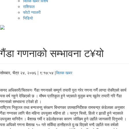
क्लिक खबर विशेष
राशिफल
फोटो ग्यालरी
भिडियो
गैंडा गणनाको सम्भावना ट¥यो
सोमबार, चैत्र २४, २०७६
| ९:१७:५४ |
क्लिक खबर
सनद अधिकारी/चितवनः गैंडा गणनाको सम्पूर्ण तयारी पुरा गरेर गणना गर्नै लाग्दा रोकीएको कार्य
यस वर्ष नहुने देखिएको छ । मौषम प्रतिकुल हुने भएकाले मुलुक बन्द खुलेर तयारी गरि गैंडा
गणनाको सम्भावना टरेको हो ।
राष्ट्रिय निकुञ्ज तथा बन्यजन्तु संरक्षण बिभागका उपमहानिर्देशक रामचन्द्र कंडेलका अनुसार
गैंडा गण्नाका लागि चैत महिना उपयुक्त महिना हो । फागुन चिसो, हिलो र झाडी हुने भएकाले
उपयुक्त मानिदैन । बैशाख गर्मी र डढेलोहरुका कारण जोखिम हुने उहाँले जानकारी दिनुभयो ।
यस अघिको गणना बैशाख १० गते सकिँदा हात्तीहरुले दुःख दिएको भन्दै उहाँले यस वर्षको