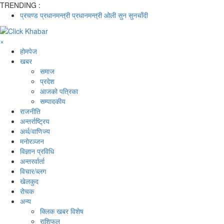
TRENDING :
प्रचण्ड
प्रधानमन्त्री
प्रधानमन्त्री ओली
सुन
सुनचाँदी
×
होमपेज
खबर
समाज
प्रदेश
आजको पत्रिका
सम्पादकीय
राजनीति
अन्तर्राष्ट्रिय
अर्थ/वाणिज्य
मनाेरञ्जन
विज्ञान प्रविधि
अन्तरर्वार्ता
विचार/ब्लग
खेलकुद
रोचक
अन्य
क्लिक खबर विशेष
राशिफल