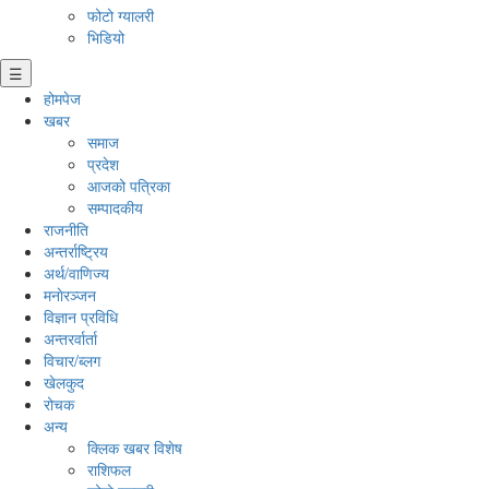
फोटो ग्यालरी
भिडियो
☰
होमपेज
खबर
समाज
प्रदेश
आजको पत्रिका
सम्पादकीय
राजनीति
अन्तर्राष्ट्रिय
अर्थ/वाणिज्य
मनाेरञ्जन
विज्ञान प्रविधि
अन्तरर्वार्ता
विचार/ब्लग
खेलकुद
रोचक
अन्य
क्लिक खबर विशेष
राशिफल