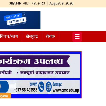
आइतबार
,
साउन
२४
,
२०८३
| August 9, 2026
☰
विचार/ब्लग
खेलकुद
रोचक