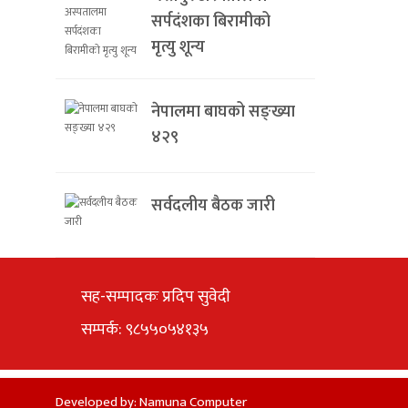
सर्पदंशका बिरामीको
मृत्यु शून्य
नेपालमा बाघको सङ्ख्या
४२९
सर्वदलीय बैठक जारी
सह-सम्पादकः प्रदिप सुवेदी
सम्पर्क: ९८५५०५४१३५
Developed by:
Namuna Computer