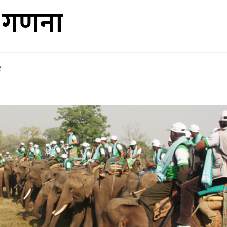
ा गणना
र