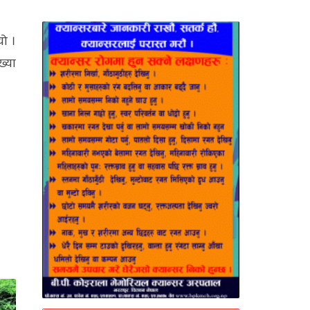
यो ।
ख्या