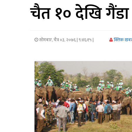
चैत १० देखि गैंड
अर्थ/
वाणिज्य
मनाेरञ्जन
सोमबार, चैत्र ०३, २०७६
| ९:४६:१५ |
क्लिक खब
विज्ञान
प्रविधि
अन्तरर्वार्ता
विचार/
ब्लग
खेलकुद
रोचक