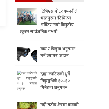
टिभिएस मोटर कम्पनीले
भरतपुरमा ‘टिभिएस
अर्बिटर’ नयाँ विद्युतीय
स्कुटर सार्वजनिक ग¥यो
बाघ र चितुवा अनुगमन
गर्न क्यामरा जडान
दाह्रा काटिएको ध्रुर्वे
निकुञ्जभित्रैः १०÷१०
मिनेटमा अनुगमन
नदी तटीय क्षेत्रमा बाघको