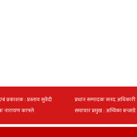
एबं प्रकाशक : प्रस्ताव सुवेदी
प्रधान सम्पादकः सनद अधिकारी
कः नारायण काफ्ले
समाचार प्रमुख : अम्विका बन्जाडे