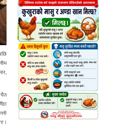
एपछि
ालीम
सार,
 चैत
ैँडा
ल्लो
िए ।