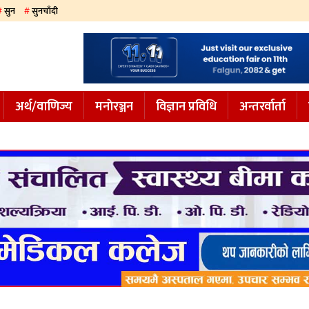
सुन
सुनचाँदी
अर्थ/वाणिज्य
मनाेरञ्जन
विज्ञान प्रविधि
अन्तरर्वार्ता