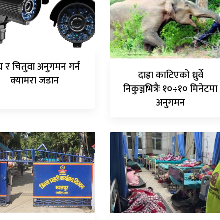
घ र चितुवा अनुगमन गर्न
दाह्रा काटिएको ध्रुर्वे
क्यामरा जडान
निकुञ्जभित्रैः १०÷१० मिनेटमा
अनुगमन