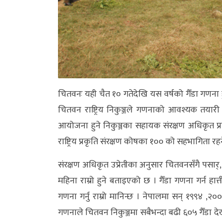
अन्य
क्लिक
खबर
विशेष
राशिफल
चितवनः यही चैत १० गतेदेखि यस वर्षको गैँडा गणना हु
चितवन राष्ट्रिय निकुञ्जले गणनाको आवश्यक तया
फोटो
आयोजना हुने निकुञ्जका सहायक संरक्षण अधिकृत प्रक
ग्यालरी
राष्ट्रिय प्रकृति संरक्षण कोषका १०० को सहभागिता रह
भिडियो
संरक्षण अधिकृत उप्रेतीका अनुसार चितवनसँगै पसार्, बर
महिना राम्रो हुने बताइएको छ । गैँडा गणना गर्न हात्त
गणना गर्नु राम्रो मानिन्छ । नेपालमा सन् १९९४ 
गणनाले चितवन निकुञ्जमा सबैभन्दा बढी ६०५ गैँडा दे