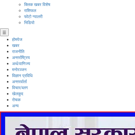
क्लिक खबर विशेष
राशिफल
फोटो ग्यालरी
भिडियो
☰
होमपेज
खबर
राजनीति
अन्तर्राष्ट्रिय
अर्थ/वाणिज्य
मनाेरञ्जन
विज्ञान प्रविधि
अन्तरर्वार्ता
विचार/ब्लग
खेलकुद
रोचक
अन्य