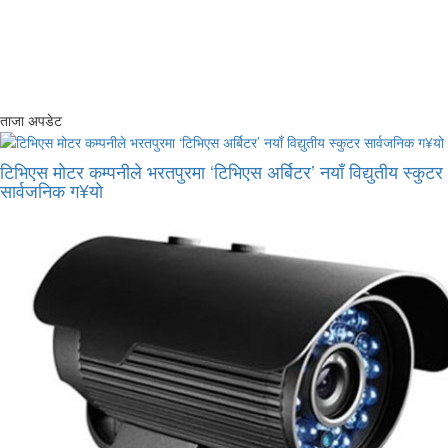
ताजा अपडेट
टिभिएस मोटर कम्पनीले भरतपुरमा ‘टिभिएस अर्बिटर’ नयाँ विद्युतीय स्कुटर
सार्वजनिक ग¥यो