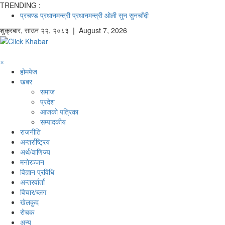
TRENDING :
प्रचण्ड
प्रधानमन्त्री
प्रधानमन्त्री ओली
सुन
सुनचाँदी
शुक्रबार
,
साउन
२२
,
२०८३
| August 7, 2026
×
होमपेज
खबर
समाज
प्रदेश
आजको पत्रिका
सम्पादकीय
राजनीति
अन्तर्राष्ट्रिय
अर्थ/वाणिज्य
मनाेरञ्जन
विज्ञान प्रविधि
अन्तरर्वार्ता
विचार/ब्लग
खेलकुद
रोचक
अन्य