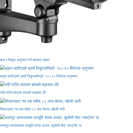
बाघ र चितुवा अनुगमन गर्न क्यामरा जडान
दाह्रा काटिएको ध्रुर्वे निकुञ्जभित्रैः १०÷१० मिनेटमा अनुगमन
नदी तटीय क्षेत्रमा बाघको सङ्ख्या धेरै
चितवनबाट गत एक वर्षमा ८९ जना बेपत्ता, खोजी जारी
भरतपुर अस्पतालमा प्रसूति शय्या अभाव, सुत्केरी सेवा ‘म्याट्रेस’ मा