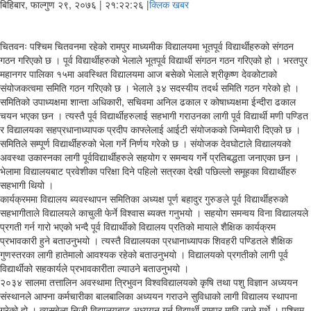
बिहिबार, फाल्गुण २९, २०७६
| २१:२२:२६ |
क्लिक खबर
चितवनः पश्चिम चितवनमा रहेको रामपुर माध्यमीक विद्यालयमा भूतपूर्व विद्यार्थीहरुको संगठन
गठन गरिएको छ । पूर्व विद्यार्थीहरुको भेलाले भूतपूर्व विद्यार्थी संगठन गठन गरिएको हो । भरतपुर
महानगर पालिका १५मा अवस्थित विद्यालयमा आज बसेको भेलाले श्रीकृष्ण देवकोटाको
संयोजकत्वमा समिति गठन गरिएको छ । भेलाले ३४ सदस्यीय तदर्थ समिति गठन गरेको हो ।
समितिको उपाध्यक्षमा शान्ता अधिकारी, सचिवमा अनिल ढकाल र कोषाध्यक्षमा ईन्दीरा ढकाल
चयन भएका छन । त्यस्तै पूर्व विद्यार्थीहरुलाई सहभागी गराउनका लागी पूर्व विद्यार्थी मणी पण्डित
र विद्यालयका सहप्रधानाध्यापक प्रदीप काफ्लेलाई आईटी संयोजकको जिम्मेवारी दिएको छ ।
समितिले सम्पूर्ण विद्यार्थीहरुको भेला गर्ने निर्णय गरेको छ । संयोजक देवघोटाले विद्यालयको
अवस्था उकास्नका लागी पूर्वविद्यार्थीहरुले सहयोग र समन्वय गर्ने प्रतिबद्धता जनाएका छन ।
भेलामा विद्यालयबाट प्रवेशीका परिक्षा दिने पहिलो सत्रका देखी पछिल्लो समूहका विद्यार्थीहरु
सहभागी थियो ।
कार्यक्रममा विद्यालय ब्यवस्थापन समितिका अध्यक्ष पूर्ण बहादुर गुरुङले पूर्व विद्यार्थीहरुको
सहभागीताले विद्यालयले काचुली फेर्ने विश्वास ब्यक्त गनुभयो । सहयोग समन्वय विना विद्यालयले
प्रगती गर्न गारो भएको भन्दै पूर्व विद्यार्थीको विद्यालय प्रतिको मायाले शैक्षिक कार्यक्रम
प्रभावकारी हुने बताउनुभयो । त्यस्तै विद्यालयका प्रधानाध्यापक शिवहरी पण्डितले शैक्षिक
गुणस्तरका लागी हातेमालो आवश्यक रहेको बताउनुभयो । विद्यालयको प्रगतीको लागी पूर्व
विद्यार्थीको सहकार्यले प्रभावकारीता ल्याउने बताउनुभयो ।
२०३४ सालमा तत्तालिन अवस्थामा त्रिभुवन विश्वविद्यालयको कृषि तथा पशु विज्ञान अध्ययन
संस्थानले आफ्ना कर्मचारीका बालबालिका अध्ययन गराउने सुविधाको लागी विद्यालय स्थापना
गरेको हो । त्यसबेला निजी विद्यालयबाट अध्ययन गर्न विद्यार्थी रामपुर मावि जाने गर्थे । पश्चिम