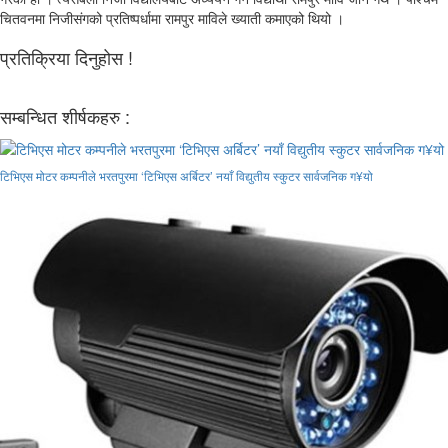
चितवनमा निजीसंगको प्रतिष्पर्धामा रामपुर माविले ख्याती कमाएको थियो ।
प्रतिक्रिया दिनुहोस !
सम्बन्धित शीर्षकहरु :
टिभिएस मोटर कम्पनीले भरतपुरमा ‘टिभिएस अर्बिटर’ नयाँ विद्युतीय स्कुटर सार्वजनिक ग¥यो